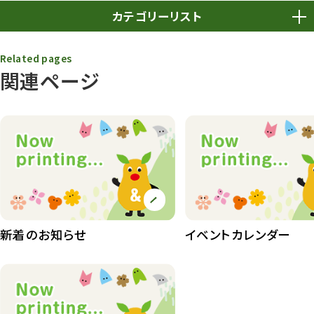
カテゴリーリスト
春まつり
9
Related pages
関連ページ
動物園
1638
動物園長のZooコラム
172
動物園その他
117
植物園
510
植物たち
407
植物園長の庭
177
新着のお知らせ
イベントカレンダー
植物園 その他
423
桜情報
83