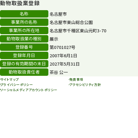
動物取扱業登録
80周年
36
名称
名古屋市
事業所の名称
名古屋市東山総合公園
その他
406
事業所の所在地
名古屋市千種区東山元町3-70
その他イベント
10
動物取扱業の種別
展示
登録番号
第0701027号
スカイタワー
3
登録年月日
2007年6月1日
年末年始のイベント
5
登録の有効期間の末日
2027年5月31日
動物取扱責任者
茶谷 公一
秋まつり
10
サイトマップ
免責事項
プライバシーポリシー
アクセシビリティ方針
ソーシャルメディアアカウントポリシー