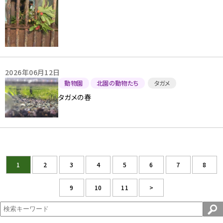
2026年06月12日
動物園
北園の動物たち
タガメ
タガメの春
1
2
3
4
5
6
7
8
9
10
11
>