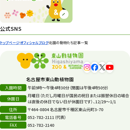
紅葉情報
52
ズーボ
68
イベント
439
公式SNS
園内の様子
168
トップページ
オフィシャルブログ
北園の動物たち記事一覧
環境教育
44
遊園地
6
タワー
56
名古屋市東山動植物園
入園時間
午前9時～午後4時30分（閉園は午後4時50分）
平和公園
15
月曜日（ただし月曜日が国民の祝日または振替休日の場合
休園日
森のとこやさん
は直後の休日でない日が休園日です）、12/29～1/1
121
住所
〒464-0804 名古屋市千種区東山元町3-70
再生
132
電話番号
052-782-2111（代表）
FAX
052-782-2140
再生フォーラム
14