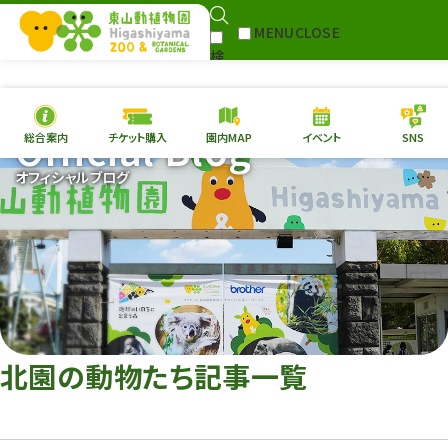
MENU
CLOSE
検
Select Language
▼
索
Official Blog
総合案内
チケット購入
園内MAP
イベント
SNS
本日の
開園情報
チケ
オフィシャルブログ
園内MAP
イベント
総合案内
動物園
植物園
東山動植物園
再生プラン
への支援
北園の動物たち記事一覧
環境教育
サイトマップ
Follow me