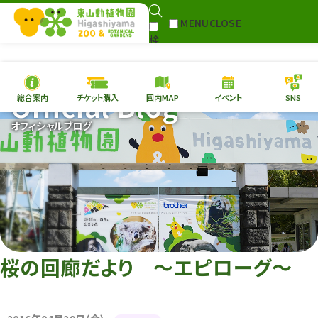
MENU
CLOSE
検
索
Official Blog
総合案内
チケット購入
園内MAP
イベント
SNS
本日の
開園情報
チケッ
オフィシャルブログ
園内MAP
イベント
総合案内
動物園
植物園
フ
東山動植物園
団
再生プラン
への支援
い
環境教育
桜の回廊だより 〜エピローグ〜
サイトマップ
Follow me!