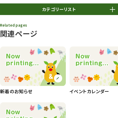
カテゴリーリスト
春まつり
9
Related pages
関連ページ
動物園
1639
動物園長のZooコラム
172
動物園その他
117
植物園
510
植物たち
407
植物園長の庭
177
新着のお知らせ
イベントカレンダー
植物園 その他
423
桜情報
83