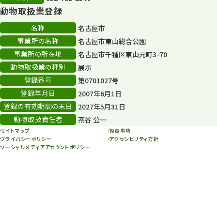
14
動物取扱業登録
80周年
36
名称
名古屋市
事業所の名称
名古屋市東山総合公園
その他
406
事業所の所在地
名古屋市千種区東山元町3-70
その他イベント
10
動物取扱業の種別
展示
登録番号
第0701027号
スカイタワー
3
登録年月日
2007年6月1日
年末年始のイベント
5
登録の有効期間の末日
2027年5月31日
動物取扱責任者
茶谷 公一
秋まつり
10
サイトマップ
免責事項
プライバシーポリシー
アクセシビリティ方針
ソーシャルメディアアカウントポリシー