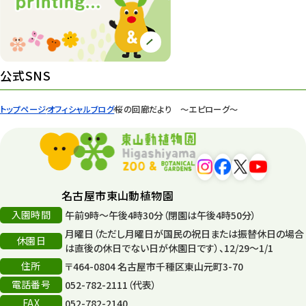
紅葉情報
52
ズーボ
68
イベント
439
公式SNS
園内の様子
168
トップページ
オフィシャルブログ
桜の回廊だより 〜エピローグ〜
環境教育
44
遊園地
6
タワー
56
名古屋市東山動植物園
入園時間
午前9時～午後4時30分（閉園は午後4時50分）
平和公園
15
月曜日（ただし月曜日が国民の祝日または振替休日の場合
休園日
森のとこやさん
は直後の休日でない日が休園日です）、12/29～1/1
121
住所
〒464-0804 名古屋市千種区東山元町3-70
再生
132
電話番号
052-782-2111（代表）
FAX
052-782-2140
再生フォーラム