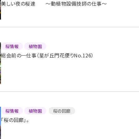
美しい夜の桜達 ～動植物設備技師の仕事～
桜情報
植物園
総会前の一仕事（星が丘門花便りNo.126）
桜情報
植物園
桜の回廊
「桜の回廊」。