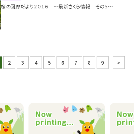
桜の回廊だより２０１６ 〜最新さくら情報 その５〜
2
3
4
5
6
7
8
9
>