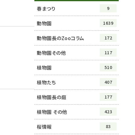
春まつり
9
動物園
1639
動物園長のZooコラム
172
動物園その他
117
植物園
510
植物たち
407
植物園長の庭
177
植物園 その他
423
桜情報
83