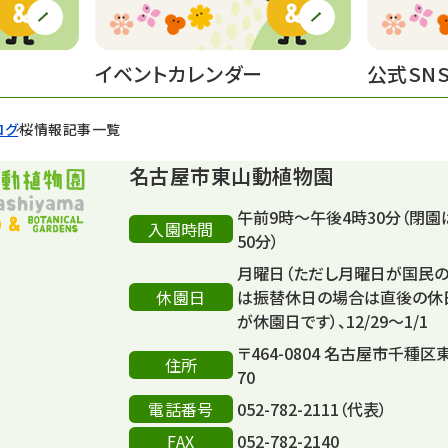
イベントカレンダー
公式SN
ログ
桜情報記事一覧
名古屋市東山動植物園
午前9時～午後4時30分（閉園
入園時間
50分）
月曜日（ただし月曜日が国民
休園日
は振替休日の場合は直後の休
が休園日です）、12/29～1/1
〒464-0804 名古屋市千種区
住所
70
電話番号
052-782-2111（代表）
FAX
052-782-2140