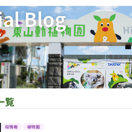
ial Blog
グ
一覧
桜情報
植物園