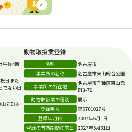
S
動物取扱業登録
名称
は午後4時
名古屋市
事業所の名称
名古屋市東山総合公園
の祝日また
名古屋市千種区東山元
事業所の所在地
日でない日
町3-70
動物取扱業の種別
展示
東山元町3-
登録番号
第0701027号
登録年月日
2007年6月1日
登録の有効期間の末日
2027年5月31日