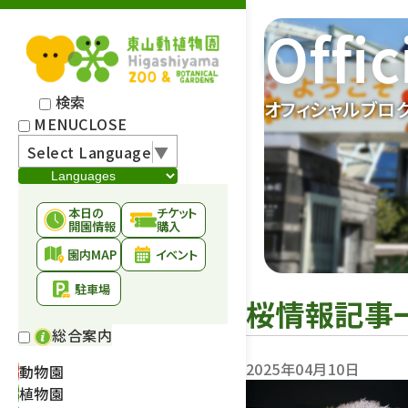
Offic
検索
オフィシャルブロ
MENU
CLOSE
Select Language
▼
本日の
チケット
開園情報
購入
園内MAP
イベント
駐車場
桜情報記事
総合案内
2025年04月10日
動物園
植物園