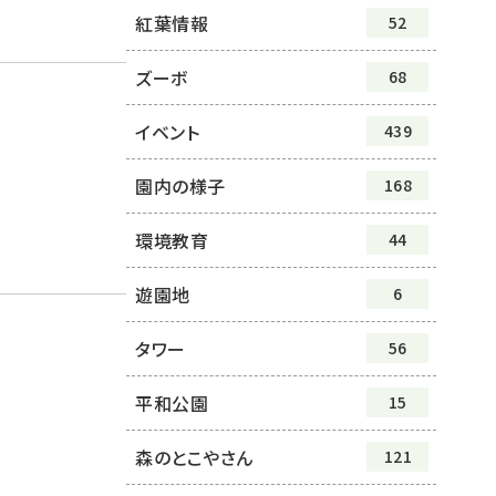
紅葉情報
52
ズーボ
68
イベント
439
園内の様子
168
環境教育
44
遊園地
6
タワー
56
平和公園
15
森のとこやさん
121