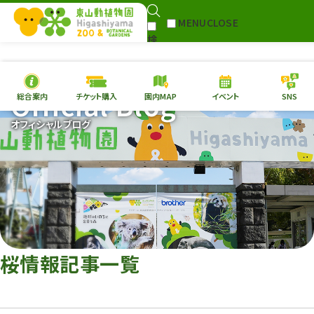
MENU
CLOSE
検
Select Language
▼
索
Official Blog
総合案内
チケット購入
園内MAP
イベント
SNS
本日の
開園情報
チケ
オフィシャルブログ
園内MAP
イベント
総合案内
動物園
植物園
東山動植物園
再生プラン
への支援
桜情報記事一覧
環境教育
サイトマップ
Follow me