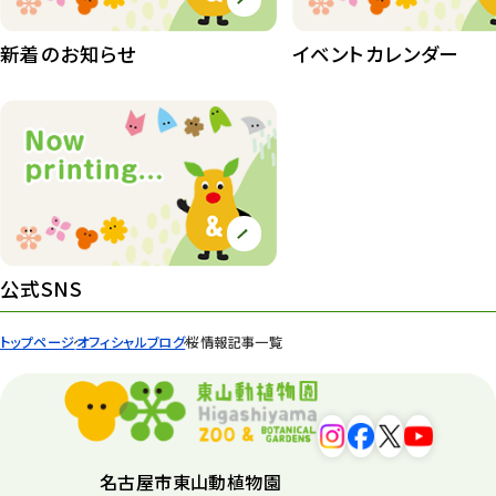
植物園長の庭
177
新着のお知らせ
イベントカレンダー
植物園 その他
423
桜情報
83
紅葉情報
52
ズーボ
68
イベント
439
公式SNS
園内の様子
168
トップページ
オフィシャルブログ
桜情報記事一覧
環境教育
44
遊園地
6
タワー
56
名古屋市東山動植物園