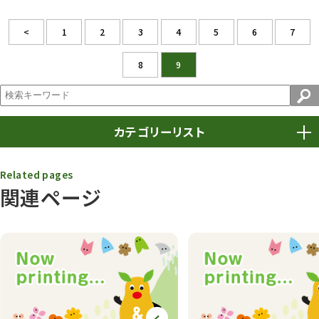
<
1
2
3
4
5
6
7
8
9
カテゴリーリスト
春まつり
9
Related pages
関連ページ
動物園
1639
動物園長のZooコラム
172
動物園その他
117
植物園
510
植物たち
407