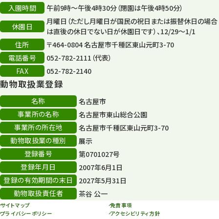
入園時間
午前9時～午後4時30分（閉園は午後4時50分）
平和公園
15
月曜日（ただし月曜日が国民の祝日または振替休日の場合
休園日
森のとこやさん
は直後の休日でない日が休園日です）、12/29～1/1
121
住所
〒464-0804 名古屋市千種区東山元町3-70
再生
132
電話番号
052-782-2111（代表）
FAX
052-782-2140
再生フォーラム
14
動物取扱業登録
80周年
36
名称
名古屋市
事業所の名称
名古屋市東山総合公園
その他
406
事業所の所在地
名古屋市千種区東山元町3-70
その他イベント
10
動物取扱業の種別
展示
登録番号
第0701027号
スカイタワー
3
登録年月日
2007年6月1日
年末年始のイベント
5
登録の有効期間の末日
2027年5月31日
動物取扱責任者
茶谷 公一
秋まつり
10
サイトマップ
免責事項
プライバシーポリシー
アクセシビリティ方針