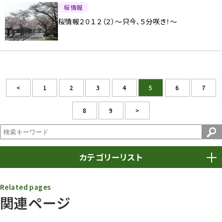
桜情報
桜情報２０１２（２）〜只今、５分咲き！〜
<
1
2
3
4
5
6
7
8
9
>
カテゴリーリスト
春まつり
9
Related pages
関連ページ
動物園
1639
動物園長のZooコラム
172