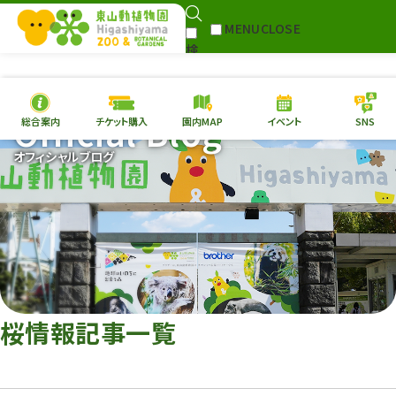
MENU
CLOSE
検
Select Language
▼
索
Official Blog
総合案内
チケット購入
園内MAP
イベント
SNS
本日の
開園情報
チケ
オフィシャルブログ
園内MAP
イベント
総合案内
動物園
植物園
東山動植物園
再生プラン
への支援
桜情報記事一覧
環境教育
サイトマップ
Follow me