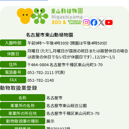
環境教育
44
遊園地
6
タワー
56
名古屋市東山動植物園
入園時間
午前9時～午後4時30分（閉園は午後4時50分）
平和公園
15
月曜日（ただし月曜日が国民の祝日または振替休日の場合
休園日
森のとこやさん
は直後の休日でない日が休園日です）、12/29～1/1
121
住所
〒464-0804 名古屋市千種区東山元町3-70
再生
132
電話番号
052-782-2111（代表）
FAX
052-782-2140
再生フォーラム
14
動物取扱業登録
80周年
36
名称
名古屋市
事業所の名称
名古屋市東山総合公園
その他
406
事業所の所在地
名古屋市千種区東山元町3-70
その他イベント
10
動物取扱業の種別
展示
登録番号
第0701027号