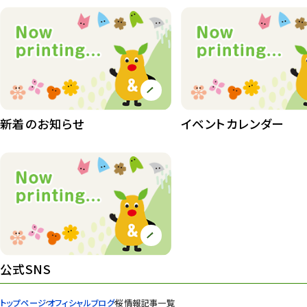
動物園その他
117
植物園
510
植物たち
407
植物園長の庭
177
新着のお知らせ
イベントカレンダー
植物園 その他
423
桜情報
83
紅葉情報
52
ズーボ
68
イベント
439
公式SNS
園内の様子
168
トップページ
オフィシャルブログ
桜情報記事一覧