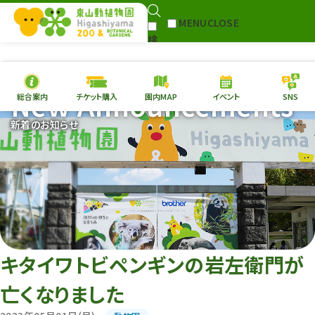
MENU
CLOSE
検
Select Language
▼
索
New Announcements
総合案内
チケット購入
園内MAP
イベント
SNS
本日の
開園情報
チケ
新着のお知らせ
園内MAP
イベント
総合案内
動物園
植物園
東山動植物園
再生プラン
への支援
キタイワトビペンギンの岩左衛門が
環境教育
亡くなりました
サイトマップ
Follow me