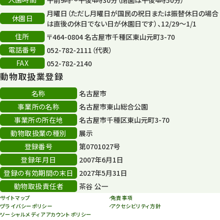
月曜日（ただし月曜日が国民の祝日または振替休日の場合
休園日
は直後の休日でない日が休園日です）、12/29～1/1
住所
〒464-0804 名古屋市千種区東山元町3-70
電話番号
052-782-2111（代表）
FAX
052-782-2140
動物取扱業登録
名称
名古屋市
事業所の名称
名古屋市東山総合公園
事業所の所在地
名古屋市千種区東山元町3-70
動物取扱業の種別
展示
登録番号
第0701027号
登録年月日
2007年6月1日
登録の有効期間の末日
2027年5月31日
動物取扱責任者
茶谷 公一
サイトマップ
免責事項
プライバシーポリシー
アクセシビリティ方針
ソーシャルメディアアカウントポリシー