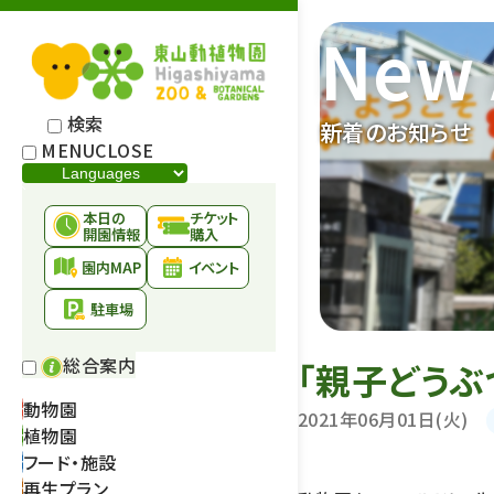
New 
検索
新着のお知らせ
MENU
CLOSE
本日の
チケット
開園情報
購入
園内MAP
イベント
駐車場
総合案内
「親子どうぶ
動物園
2021年06月01日(火)
植物園
フード・施設
再生プラン