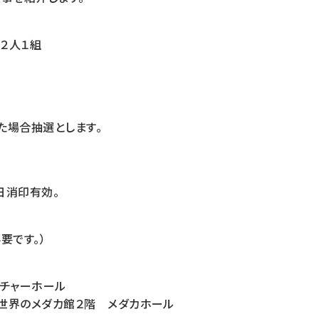
２人１組
た場合抽選とします。
日消印有効。
要です。）
クチャーホール
世界のメダカ館２階 メダカホール