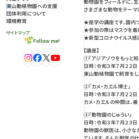
動物園をフィールドに、
東山動植物園への支援
さまざまな動物をテーマ
団体利用について
環境教育
★座学の講座です。園内
★参加の際はマスクを着
サイトマップ
★新型コロナウイルス感
Follow me!
【講座】
①『アジアゾウをもっと知
日時：令和３年７月２２日
東山動植物園で飼育をし
②『カメ・カエル博士』
日時：令和３年７月２２日
カメ・カエルの仲間は、
③『動物園のじゅうい』
日時：令和３年７月２３日
動物園の獣医は、小さな
ています。そんな獣医の仕