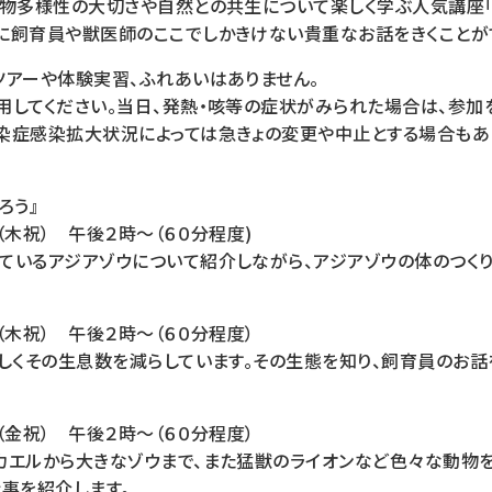
生物多様性の大切さや自然との共生について楽しく学ぶ人気講座「
に飼育員や獣医師のここでしかきけない貴重なお話をきくことがで
ツアーや体験実習、ふれあいはありません。
用してください。当日、発熱・咳等の症状がみられた場合は、参加
染症感染拡大状況によっては急きょの変更や中止とする場合もあ
ろう』
（木祝） 午後２時～（６０分程度)
ているアジアゾウについて紹介しながら、アジアゾウの体のつく
（木祝） 午後２時～（６０分程度）
著しくその生息数を減らしています。その生態を知り、飼育員のお話
（金祝） 午後２時～（６０分程度）
カエルから大きなゾウまで、また猛獣のライオンなど色々な動物
事を紹介します。