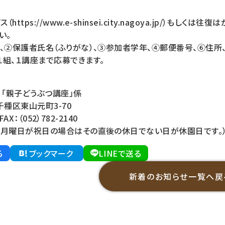
ttps://www.e-shinsei.city.nagoya.jp/）
い。
）、②保護者氏名（ふりがな）、③参加者学年、④郵便番号、⑥住所
組、１講座まで応募できます。
「親子どうぶつ講座」係
市千種区東山元町3-70
FAX：（052）782-2140
、月曜日が祝日の場合はその直後の休日でない日が休園日です。
る
ブックマーク
LINEで送る
新着のお知らせ一覧へ戻