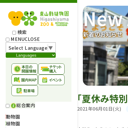
New 
検索
新着のお知らせ
MENU
CLOSE
Select Language
▼
本日の
チケット
開園情報
購入
園内MAP
イベント
駐車場
「夏休み特別
総合案内
2021年06月01日(火)
動物園
植物園