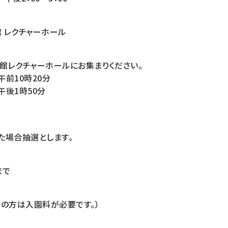
 レクチャーホール
館レクチャーホールにお集まりください。
前10時20分
午後1時50分
た場合抽選とします。
まで
上の方は入園料が必要です。）