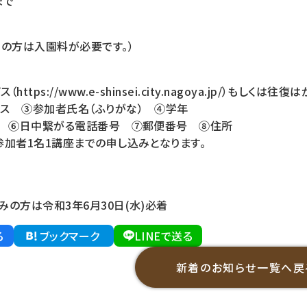
まで
上の方は入園料が必要です。）
ttps://www.e-shinsei.city.nagoya.jp/）
ース ③参加者氏名（ふりがな） ④学年
) ⑥日中繋がる電話番号 ⑦郵便番号 ⑧住所
参加者1名1講座までの申し込みとなります。
の方は令和3年6月30日(水)必着
る
ブックマーク
LINEで送る
新着のお知らせ一覧へ戻