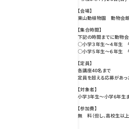
【会場】
東山動植物園 動物会館
【集合時間】
下記の時間までに動物会
○小学３年生～４年生 午
○小学５年生～６年生 
【定員】
各講座40名まで
定員を超える応募があっ
【対象者】
小学3年生～小学6年生
【参加費】
無 料（但し、高校生以