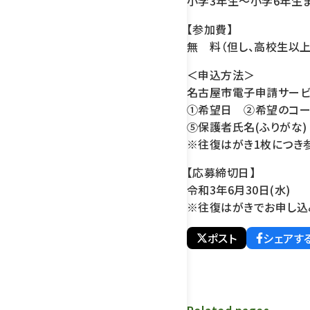
小学3年生～小学6年生
【参加費】
無 料（但し、高校生以
＜申込方法＞
名古屋市電子申請サービス（h
①希望日 ②希望のコ
⑤保護者氏名(ふりがな
※往復はがき1枚につき
【応募締切日】
令和3年6月30日(水)
※往復はがきでお申し込み
ポスト
シェアす