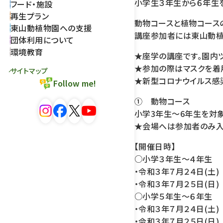
小学生３年生から６年生
フード・施設
再生プラン
動物コースと植物コース
東山動植物園への支援
講座参加者には東山動植
団体利用について
環境教育
★座学の講座です。園内
★参加の際はマスクを着
サイトマップ
★新型コロナウイルス感
Follow me!
① 動物コース
小学3年生～6年生を対
★会場へは参加者のみ入
【開催日時】
○小学３年生～４年生
・令和３年７月２４日(土) 
・令和３年７月２５日(日) 
○小学５年生～６年生
・令和３年７月２４日(土) 
・令和３年７月２５日(日) 