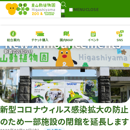
MENU
CLOSE
検
Select Language
▼
索
New Announcements
総合案内
チケット購入
園内MAP
イベント
SNS
本日の
開園情報
チケ
新着のお知らせ
園内MAP
イベント
総合案内
動物園
植物園
東山動植物園
再生プラン
への支援
新型コロナウィルス感染拡大の防止
環境教育
のため一部施設の閉館を延長します
サイトマップ
Follow me