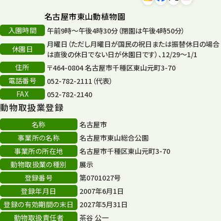
名古屋市東山動植物園
入園時間
午前9時～午後4時30分（閉園は午後4時50分）
月曜日（ただし月曜日が国民の祝日または振替休日の場合
休園日
は直後の休日でない日が休園日です）、12/29～1/1
住所
〒464-0804 名古屋市千種区東山元町3-70
電話番号
052-782-2111（代表）
FAX
052-782-2140
動物取扱業登録
名称
名古屋市
事業所の名称
名古屋市東山総合公園
事業所の所在地
名古屋市千種区東山元町3-70
動物取扱業の種別
展示
登録番号
第0701027号
登録年月日
2007年6月1日
登録の有効期間の末日
2027年5月31日
動物取扱責任者
茶谷 公一