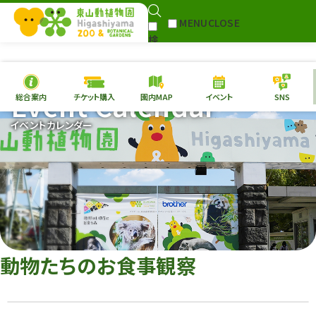
MENU
CLOSE
検
Select Language
▼
索
Event Calendar
総合案内
チケット購入
園内MAP
イベント
SNS
本日の
開園情報
チケ
イベントカレンダー
園内MAP
イベント
総合案内
動物園
植物園
東山動植物園
再生プラン
への支援
動物たちのお食事観察
環境教育
サイトマップ
Follow me