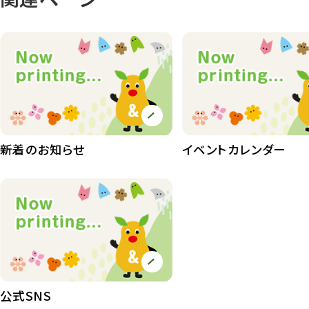
動物園長のZooコラム
172
動物園その他
117
植物園
510
植物たち
407
植物園長の庭
177
新着のお知らせ
イベントカレンダー
植物園 その他
423
桜情報
83
紅葉情報
52
ズーボ
68
イベント
439
公式SNS