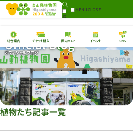
MENU
CLOSE
検
Select Language
▼
索
Official Blog
総合案内
チケット購入
園内MAP
イベント
SNS
本日の
開園情報
チケ
オフィシャルブログ
園内MAP
イベント
総合案内
動物園
植物園
東山動植物園
再生プラン
への支援
植物たち記事一覧
環境教育
サイトマップ
Follow me