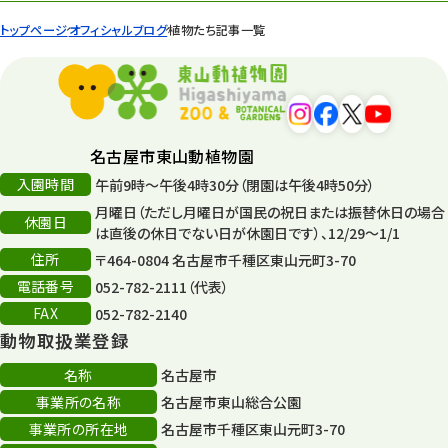
園内の様子
168
トップページ
オフィシャルブログ
植物たち記事一覧
環境教育
44
遊園地
6
タワー
56
名古屋市東山動植物園
入園時間
午前9時～午後4時30分（閉園は午後4時50分）
平和公園
15
月曜日（ただし月曜日が国民の祝日または振替休日の場合
休園日
森のとこやさん
は直後の休日でない日が休園日です）、12/29～1/1
121
住所
〒464-0804 名古屋市千種区東山元町3-70
再生
132
電話番号
052-782-2111（代表）
FAX
052-782-2140
再生フォーラム
14
動物取扱業登録
80周年
36
名称
名古屋市
事業所の名称
名古屋市東山総合公園
その他
406
事業所の所在地
名古屋市千種区東山元町3-70
その他イベント
10