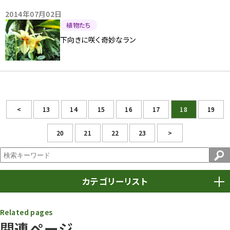
2014年07月02日
植物たち
下向きに咲く奇妙なラン
<
13
14
15
16
17
18
19
20
21
22
23
>
カテゴリーリスト
春まつり
9
Related pages
関連ページ
動物園
1638