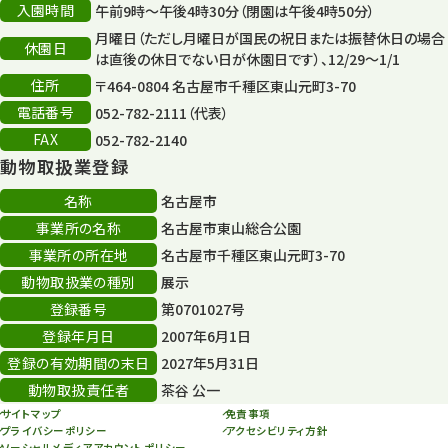
132
入園時間
午前9時～午後4時30分（閉園は午後4時50分）
月曜日（ただし月曜日が国民の祝日または振替休日の場合
再生フォーラム
14
休園日
は直後の休日でない日が休園日です）、12/29～1/1
住所
80周年
〒464-0804 名古屋市千種区東山元町3-70
36
電話番号
052-782-2111（代表）
その他
406
FAX
052-782-2140
動物取扱業登録
その他イベント
10
名称
名古屋市
スカイタワー
3
事業所の名称
名古屋市東山総合公園
事業所の所在地
名古屋市千種区東山元町3-70
年末年始のイベント
5
動物取扱業の種別
展示
秋まつり
10
登録番号
第0701027号
登録年月日
2007年6月1日
登録の有効期間の末日
2027年5月31日
動物取扱責任者
茶谷 公一
サイトマップ
免責事項
プライバシーポリシー
アクセシビリティ方針
ソーシャルメディアアカウントポリシー