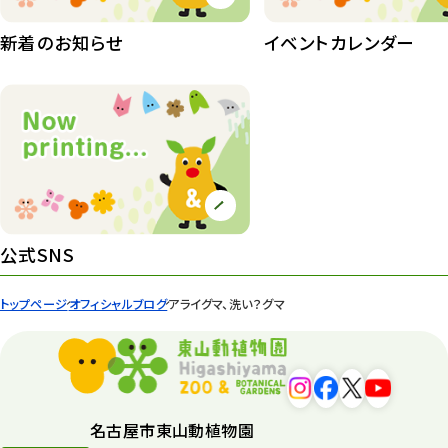
桜情報
83
新着のお知らせ
イベントカレンダー
紅葉情報
52
ズーボ
68
イベント
439
園内の様子
168
環境教育
44
公式SNS
遊園地
6
トップページ
オフィシャルブログ
アライグマ、洗い？グマ
タワー
56
平和公園
15
森のとこやさん
121
名古屋市東山動植物園
再生