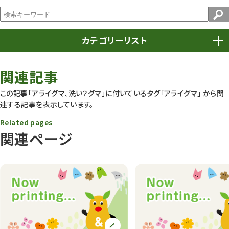
カテゴリーリスト
春まつり
9
関連記事
動物園
1639
この記事「アライグマ、洗い？グマ」に付いているタグ
「アライグマ」
から関
連する記事を表示しています。
動物園長のZooコラム
172
Related pages
動物園その他
117
関連ページ
植物園
510
植物たち
407
植物園長の庭
177
植物園 その他
423