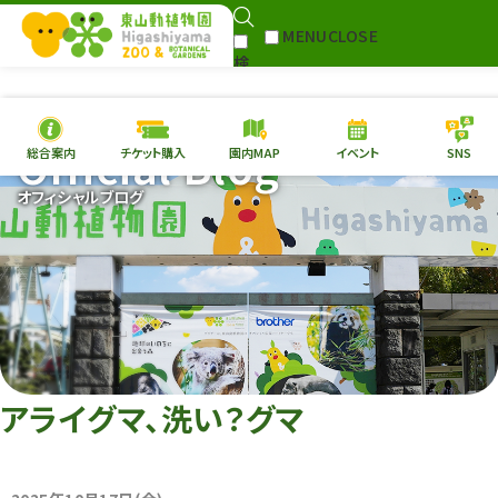
MENU
CLOSE
検
Select Language
▼
索
Official Blog
総合案内
チケット購入
園内MAP
イベント
SNS
本日の
開園情報
チケ
オフィシャルブログ
園内MAP
イベント
総合案内
動物園
植物園
東山動植物園
再生プラン
への支援
アライグマ、洗い？グマ
環境教育
サイトマップ
Follow me