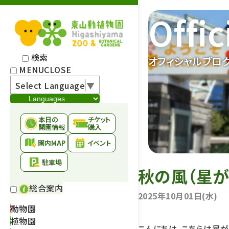
Offic
検索
オフィシャルブロ
MENU
CLOSE
Select Language
▼
本日の
チケット
開園情報
購入
園内MAP
イベント
駐車場
秋の風（星が
総合案内
2025年10月01日(水)
動物園
植物園
こんにちは。こちらは星が