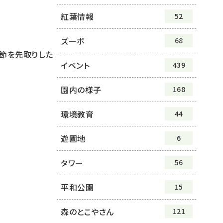
紅葉情報
52
ズーボ
68
季節を先取りした
イベント
439
園内の様子
168
環境教育
44
遊園地
6
タワー
56
平和公園
15
森のとこやさん
121