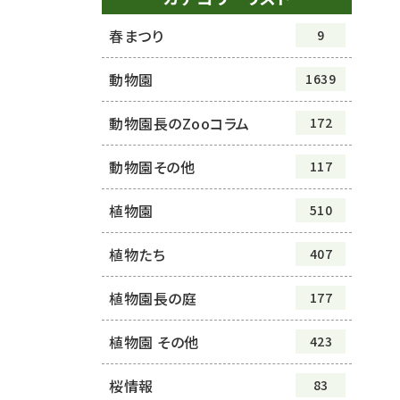
春まつり
9
動物園
1639
動物園長のZooコラム
172
動物園その他
117
植物園
510
植物たち
407
植物園長の庭
177
植物園 その他
423
桜情報
83