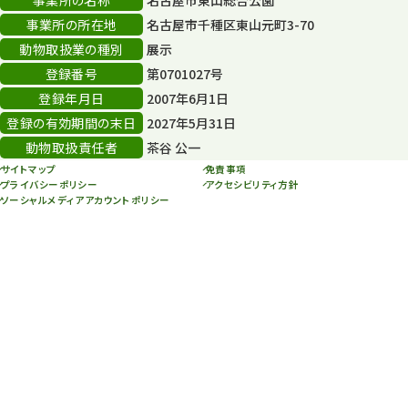
名古屋市東山総合公園
事業所の所在地
名古屋市千種区東山元町3-70
年末年始のイベント
5
動物取扱業の種別
展示
秋まつり
10
登録番号
第0701027号
登録年月日
2007年6月1日
登録の有効期間の末日
2027年5月31日
動物取扱責任者
茶谷 公一
サイトマップ
免責事項
プライバシーポリシー
アクセシビリティ方針
ソーシャルメディアアカウントポリシー