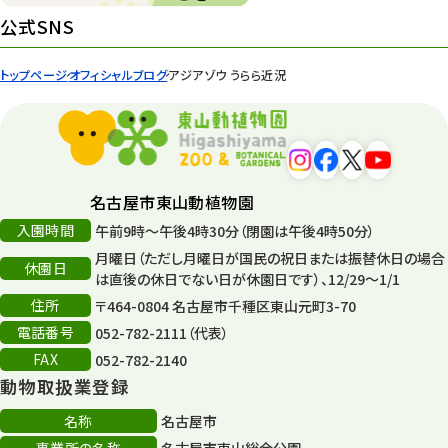
環境教育
44
公式SNS
遊園地
6
トップページ
オフィシャルブログ
アジアゾウ うらら近況
タワー
56
平和公園
15
森のとこやさん
121
名古屋市東山動植物園
再生
132
入園時間
午前9時～午後4時30分（閉園は午後4時50分）
月曜日（ただし月曜日が国民の祝日または振替休日の場合
再生フォーラム
14
休園日
は直後の休日でない日が休園日です）、12/29～1/1
住所
80周年
〒464-0804 名古屋市千種区東山元町3-70
36
電話番号
052-782-2111（代表）
その他
406
FAX
052-782-2140
動物取扱業登録
その他イベント
10
名称
名古屋市
スカイタワー
3
事業所の名称