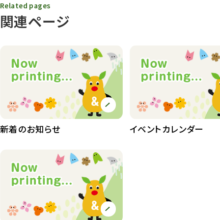
Related pages
動物園その他
117
関連ページ
植物園
510
植物たち
407
植物園長の庭
177
植物園 その他
423
桜情報
83
新着のお知らせ
イベントカレンダー
紅葉情報
52
ズーボ
68
イベント
439
園内の様子
168