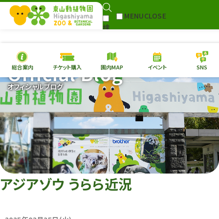
MENU
CLOSE
検
Select Language
▼
索
Official Blog
総合案内
チケット購入
園内MAP
イベント
SNS
本日の
開園情報
チケ
オフィシャルブログ
園内MAP
イベント
総合案内
動物園
植物園
東山動植物園
再生プラン
への支援
アジアゾウ うらら近況
環境教育
サイトマップ
Follow me