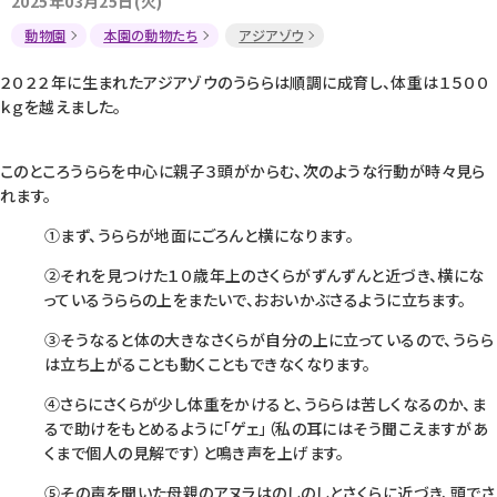
2025年03月25日(火)
動物園
本園の動物たち
アジアゾウ
２０２２年に生まれたアジアゾウのうららは順調に成育し、体重は１５００
ｋｇを越えました。
このところうららを中心に親子３頭がからむ、次のような行動が時々見ら
れます。
①まず、うららが地面にごろんと横になります。
②それを見つけた１０歳年上のさくらがずんずんと近づき、横にな
っているうららの上をまたいで、おおいかぶさるように立ちます。
③そうなると体の大きなさくらが自分の上に立っているので、うらら
は立ち上がることも動くこともできなくなります。
④さらにさくらが少し体重をかけると、うららは苦しくなるのか、ま
るで助けをもとめるように「ゲェ」（私の耳にはそう聞こえますがあ
くまで個人の見解です）と鳴き声を上げます。
⑤その声を聞いた母親のアヌラはのしのしとさくらに近づき、頭でさ