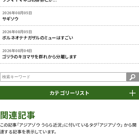
2026年08月05日
サギソウ
2026年08月05日
ボルネオテナガザルのミューはすごい
2026年08月04日
ゴリラのキヨマサを群れから分離します
カテゴリーリスト
春まつり
9
関連記事
動物園
1639
この記事「アジアゾウ うらら近況」に付いているタグ
「アジアゾウ」
から関
連する記事を表示しています。
動物園長のZooコラム
172