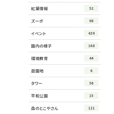
紅葉情報
52
ズーボ
68
イベント
439
園内の様子
168
環境教育
44
遊園地
6
タワー
56
平和公園
15
森のとこやさん
121