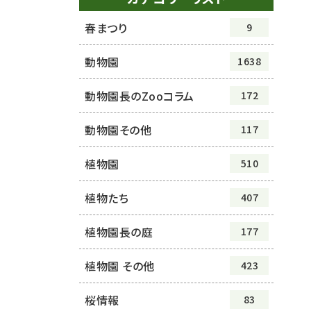
春まつり
9
動物園
1638
動物園長のZooコラム
172
動物園その他
117
植物園
510
植物たち
407
植物園長の庭
177
植物園 その他
423
桜情報
83