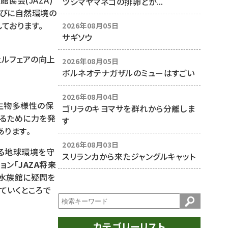
会(JAZA)
ツシマヤマネコの排卵とか...
並びに自然環境の
ております。
2026年08月05日
サギソウ
ウェルフェアの向上
2026年08月05日
ボルネオテナガザルのミューはすごい
2026年08月04日
生物多様性の保
ゴリラのキヨマサを群れから分離しま
にするために力を発
す
あります。
2026年08月03日
する地球環境を守
スリランカから来たジャングルキャット
ョン
「JAZA将来
・水族館に疑問を
ていくところで
カテゴリーリスト