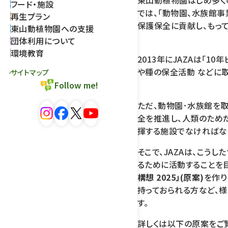
東山動植物園はじめ多く
フード・施設
では、「動物園、水族館
再生プラン
保護保全に貢献し、もっ
東山動植物園への支援
団体利用について
環境教育
2013年にJAZAは「1
や種の保全活動 などに取
サイトマップ
Follow me!
ただ、動物園･水族館を
全を推進し、人類のためだけ
揮する施設でなければな
そこで、JAZAは、こう
るために活動することを
構想 2025」(原案)
を作り
持っておられる方など、
す。
詳しくは以下の原案をご