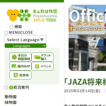
Offic
検索
オフィシャルブロ
MENU
CLOSE
Select Language
▼
本日の
チケット
開園情報
購入
園内MAP
イベント
駐車場
「JAZA将
総合案内
2025年02月14日(金)
動物園
植物園