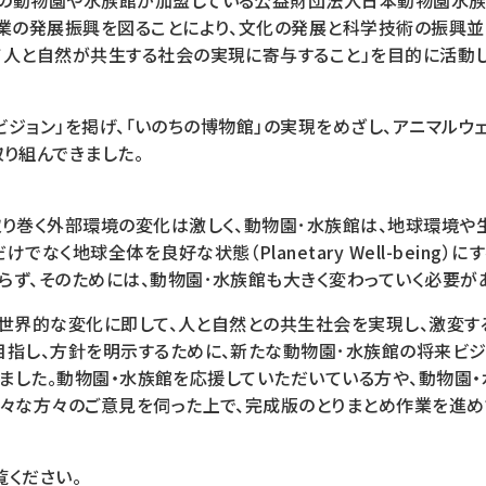
の動物園や水族館が加盟している公益財団法人日本動物園水族館協
事業の発展振興を図ることにより、文化の発展と科学技術の振興
て人と自然が共生する社会の実現に寄与すること」を目的に活動し
0年ビジョン」を掲げ、「いのちの博物館」の実現をめざし、アニマル
り組んできました。
取り巻く外部環境の変化は激しく、動物園･水族館は、地球環境や
でなく地球全体を良好な状態（Planetary Well-being）
らず、そのためには、動物園･水族館も大きく変わっていく必要が
した世界的な変化に即して、人と自然との共生社会を実現し、激変
目指し、方針を明示するために、新たな動物園･水族館の将来ビジ
ました。動物園・水族館を応援していただいている方や、動物園
様々な方々のご意見を伺った上で、完成版のとりまとめ作業を進め
覧ください。