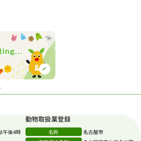
S
動物取扱業登録
名称
は午後4時
名古屋市