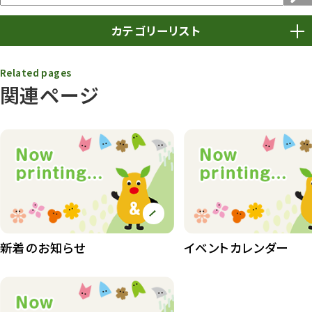
カテゴリーリスト
春まつり
9
Related pages
関連ページ
動物園
1638
動物園長のZooコラム
172
動物園その他
117
植物園
510
植物たち
407
植物園長の庭
177
新着のお知らせ
イベントカレンダー
植物園 その他
423
桜情報
83