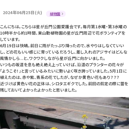
2024年06月25日(火)
植物園
こんにちは。こちらは星が丘門公園愛護会です。毎月第1水曜・第3水曜の
10時半から約1時間、東山動植物園の星が丘門周辺で花ボランティアを
しています。
6月19日は快晴。前日に雨がたっぷり降ったので、水やりはしなくていい
し、どの花もいい感じに育っているだろうし、差し入れのアジサイはどんな
風情かしら...と、ワクワクしながら星が丘門に向かいました。
いつもの坂道を息も絶え絶え上っていけば、沿道のプランターの花々が
「ようこそ！」と言っているみたいに勢いよく咲き誇っていました。5月1日に
植えたのは、赤や紫、青系の花でしたが、なぜか黄色い花もあり？？？
近づけば黄色い花の正体は、シロタエギクでした。前回の剪定の際に蕾を
残しておいてよかったよかったと思いました。