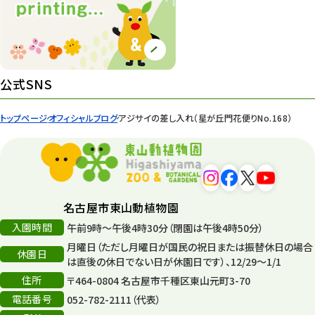
紅葉情報
52
ズーボ
68
イベント
439
公式SNS
園内の様子
168
トップページ
オフィシャルブログ
アジサイの差し入れ（星が丘門花便りNo.168）
環境教育
44
遊園地
6
タワー
56
名古屋市東山動植物園
入園時間
午前9時～午後4時30分（閉園は午後4時50分）
平和公園
15
月曜日（ただし月曜日が国民の祝日または振替休日の場合
休園日
森のとこやさん
は直後の休日でない日が休園日です）、12/29～1/1
121
住所
〒464-0804 名古屋市千種区東山元町3-70
再生
132
電話番号
052-782-2111（代表）