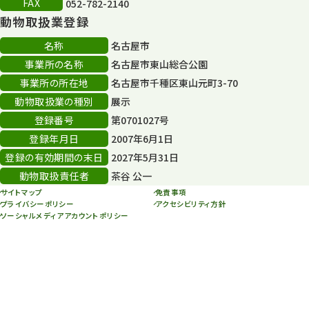
FAX
052-782-2140
再生フォーラム
14
動物取扱業登録
80周年
36
名称
名古屋市
事業所の名称
名古屋市東山総合公園
その他
406
事業所の所在地
名古屋市千種区東山元町3-70
その他イベント
10
動物取扱業の種別
展示
登録番号
第0701027号
スカイタワー
3
登録年月日
2007年6月1日
年末年始のイベント
5
登録の有効期間の末日
2027年5月31日
動物取扱責任者
茶谷 公一
秋まつり
10
サイトマップ
免責事項
プライバシーポリシー
アクセシビリティ方針
ソーシャルメディアアカウントポリシー