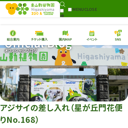
MENU
CLOSE
検
Select Language
▼
索
Official Blog
総合案内
チケット購入
園内MAP
イベント
SNS
本日の
開園情報
チケ
オフィシャルブログ
園内MAP
イベント
総合案内
動物園
植物園
東山動植物園
再生プラン
への支援
アジサイの差し入れ（星が丘門花便
環境教育
りNo.168）
サイトマップ
Follow me