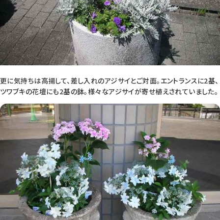
更に気持ちは高揚して、差し入れのアジサイとご対面。エントランスに2基、
ツワブキの花壇にも2基の鉢。様々なアジサイが寄せ植えされていました。