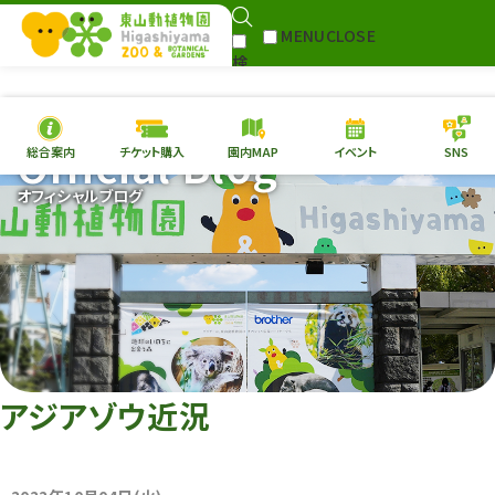
MENU
CLOSE
検
Select Language
▼
索
Official Blog
総合案内
チケット購入
園内MAP
イベント
SNS
本日の
開園情報
チケ
オフィシャルブログ
園内MAP
イベント
総合案内
動物園
植物園
東山動植物園
再生プラン
への支援
アジアゾウ近況
環境教育
サイトマップ
Follow me