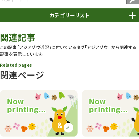
カテゴリーリスト
春まつり
9
関連記事
動物園
1638
この記事「アジアゾウ近況」に付いているタグ
「アジアゾウ」
から関連する
記事を表示しています。
動物園長のZooコラム
172
Related pages
動物園その他
117
関連ページ
植物園
510
植物たち
407
植物園長の庭
177
植物園 その他
423
桜情報
83