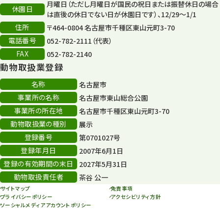
月曜日（ただし月曜日が国民の祝日または振替休日の場合
再生フォーラム
14
休園日
は直後の休日でない日が休園日です）、12/29～1/1
住所
80周年
〒464-0804 名古屋市千種区東山元町3-70
36
電話番号
052-782-2111（代表）
その他
406
FAX
052-782-2140
動物取扱業登録
その他イベント
10
名称
名古屋市
スカイタワー
3
事業所の名称
名古屋市東山総合公園
事業所の所在地
名古屋市千種区東山元町3-70
年末年始のイベント
5
動物取扱業の種別
展示
秋まつり
10
登録番号
第0701027号
登録年月日
2007年6月1日
登録の有効期間の末日
2027年5月31日
動物取扱責任者
茶谷 公一
サイトマップ
免責事項
プライバシーポリシー
アクセシビリティ方針
ソーシャルメディアアカウントポリシー