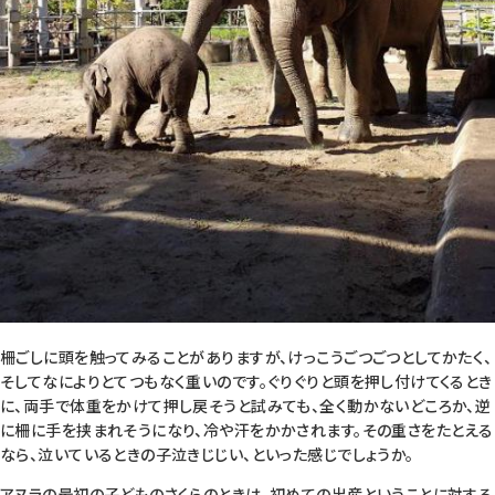
柵ごしに頭を触ってみることがありますが、けっこうごつごつとしてかたく、
そしてなによりとてつもなく重いのです。ぐりぐりと頭を押し付けてくるとき
に、両手で体重をかけて押し戻そうと試みても、全く動かないどころか、逆
に柵に手を挟まれそうになり、冷や汗をかかされます。その重さをたとえる
なら、泣いているときの子泣きじじい、といった感じでしょうか。
アヌラの最初の子どものさくらのときは、初めての出産ということに対する