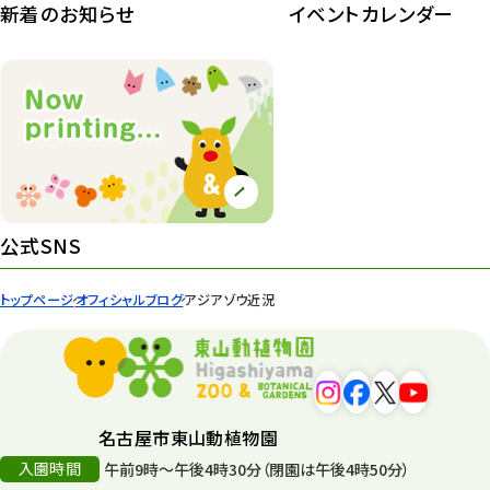
新着のお知らせ
イベントカレンダー
紅葉情報
52
ズーボ
68
イベント
439
園内の様子
168
環境教育
44
公式SNS
遊園地
6
トップページ
オフィシャルブログ
アジアゾウ近況
タワー
56
平和公園
15
森のとこやさん
121
名古屋市東山動植物園
再生
132
入園時間
午前9時～午後4時30分（閉園は午後4時50分）