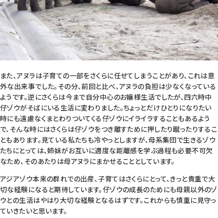
また、アヌラは子育ての一部をさくらに任せてしまうことがあり、これは意
外な出来事でした。その分、前回と比べ、アヌラの負担は少なくなっている
ようです。逆にさくらは今まで自分中心のお嬢様生活でしたが、四六時中
仔ゾウがそばにいる生活に変わりました。ちょっとだけひとりになりたい
時にも遠慮なくまとわりついてくる仔ゾウにイライラすることもあるよう
で、そんな時にはさくらは仔ゾウをつき離すために押したり蹴ったりするこ
ともあります。見ている私たちも冷やっとしますが、母系集団で生きるゾウ
たちにとっては、姉妹がお互いに適度な距離感を学ぶ過程も必要不可欠
なため、そのあたりは母アヌラにまかせることとしています。
アジアゾウ本来の群れでの出産、子育てはさくらにとって、きっと貴重で大
切な経験になると期待しています。仔ゾウの成長のためにも母親以外のゾ
ウとの生活はやはり大切な経験となるはずです。これからも慎重に見守っ
ていきたいと思います。