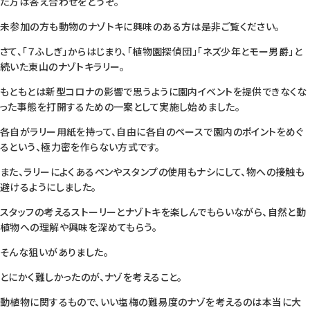
た方は答え合わせをどうぞ。
未参加の方も動物のナゾトキに興味のある方は是非ご覧ください。
さて、「７ふしぎ」からはじまり、「植物園探偵団」「ネズ少年とモー男爵」と
続いた東山のナゾトキラリー。
もともとは新型コロナの影響で思うように園内イベントを提供できなくな
った事態を打開するための一案として実施し始めました。
各自がラリー用紙を持って、自由に各自のペースで園内のポイントをめぐ
るという、極力密を作らない方式です。
また、ラリーによくあるペンやスタンプの使用もナシにして、物への接触も
避けるようにしました。
スタッフの考えるストーリーとナゾトキを楽しんでもらいながら、自然と動
植物への理解や興味を深めてもらう。
そんな狙いがありました。
とにかく難しかったのが、ナゾを考えること。
動植物に関するもので、いい塩梅の難易度のナゾを考えるのは本当に大