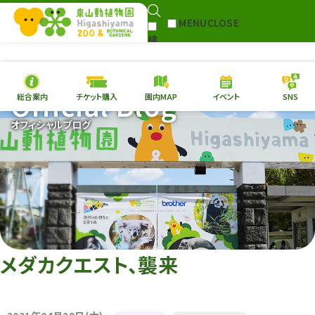
MENU
CLOSE
検
Select Language
▼
索
Official Blog
総合案内
チケット購入
園内MAP
イベント
SNS
本日の
開園情報
チケ
オフィシャルブログ
園内MAP
イベント
総合案内
動物園
植物園
東山動植物園
再生プラン
への支援
メダカクエスト、襲来
環境教育
サイトマップ
Follow me