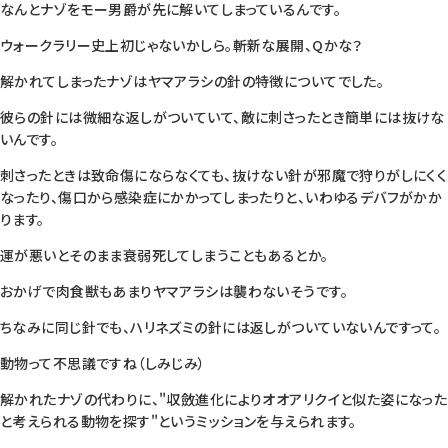
なんとナゾをモー男爵が先に解いてしまっているんです。
ウォークラリー史上初じゃないかしら。斬新な展開、Qかな？
解かれてしまったナゾはヤマアラシの針の特徴についてでした。
彼らの針には微細な返しがついていて、敵に刺さったとき簡単には抜けな
いんです。
刺さったときは致命傷にならなくても、抜けない針が邪魔で狩りがしにくく
なったり、傷口から感染症にかかってしまったりと、いわゆるデバフがかか
ります。
運が悪いとそのまま衰弱死してしまうこともあるとか。
おかげで肉食獣もあまりヤマアラシは襲わないそうです。
ちなみに同じ針でも、ハリネズミの針には返しがついていないんですって。
動物って不思議ですね（しみじみ）
解かれたナゾの代わりに、"収斂進化によりオオアリクイと似た姿になった
と考えられる動物を探す"というミッションを与えられます。