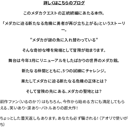
詳しくはこちらのブログ
このメダカクエストの正統続編にあたる本作。
「メダカに迫る新たなる危機に勇者が再び立ち上がる」というストーリ
ー。
"メダカが謎の魚に入れ替わっている"
そんな奇妙な噂を発端として冒険が始まります。
舞台は今年3月にリニューアルをしたばかりの世界のメダカ館。
新たなる仲間とともに、5つの試練にチャレンジ。
果たしてメダカに迫る新たなる危機の正体とは？
そして冒険の先にある、メダカの聖地とは？
前作ファン（いるのか？）はもちろん、今作から始める方にも満足してもら
える、笑いあり・涙あり・バトルありの超大作！
ちょっとした曇天返しもあります。あなたも必ず騙される！（アオリで使いが
ち）