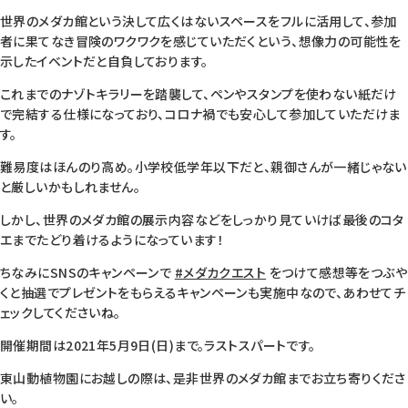
世界のメダカ館という決して広くはないスペースをフルに活用して、参加
者に果てなき冒険のワクワクを感じていただくという、想像力の可能性を
示したイベントだと自負しております。
これまでのナゾトキラリーを踏襲して、ペンやスタンプを使わない紙だけ
で完結する仕様になっており、コロナ禍でも安心して参加していただけま
す。
難易度はほんのり高め。小学校低学年以下だと、親御さんが一緒じゃない
と厳しいかもしれません。
しかし、世界のメダカ館の展示内容などをしっかり見ていけば最後のコタ
エまでたどり着けるようになっています！
ちなみにSNSのキャンペーンで
#メダカクエスト
をつけて感想等をつぶや
くと抽選でプレゼントをもらえるキャンペーンも実施中なので、あわせてチ
ェックしてくださいね。
開催期間は2021年5月9日(日)まで。ラストスパートです。
東山動植物園にお越しの際は、是非世界のメダカ館までお立ち寄りくださ
い。