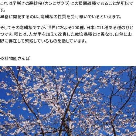
これは早咲きの寒緋桜（カンヒザクラ）との種間雑種であることが所以で
す。
早春に開花するのは、寒緋桜の性質を受け継いでいるといえます。
そしてその寒緋桜ですが、世界におよそ100種、日本に11種ある種のひと
つです。種とは、人が手を加えて改良した栽培品種とは異なり、自然に山
野に存在して繁殖しているものを指しています。
❖植物園さんぽ