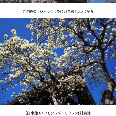
【'持統桜'（ジトウザクラ）：バラ科】つつじが丘
【白木蓮（ハクモクレン）：モクレン科】奥池