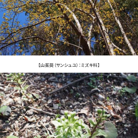
【山茱萸（サンシュユ）：ミズキ科】