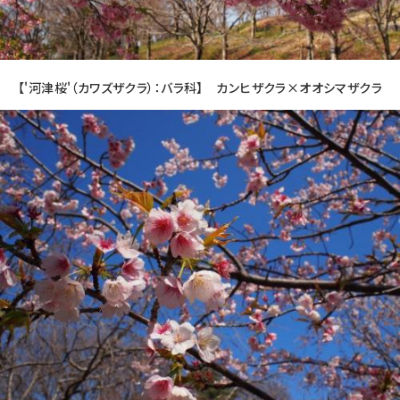
【'河津桜'（カワズザクラ）：バラ科】 カンヒザクラ×オオシマザクラ