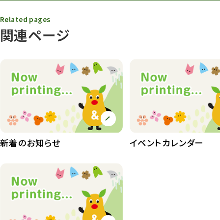
春まつり
9
Related pages
関連ページ
動物園
1639
動物園長のZooコラム
172
動物園その他
117
植物園
510
植物たち
407
植物園長の庭
177
新着のお知らせ
イベントカレンダー
植物園 その他
423
桜情報
83
紅葉情報
52