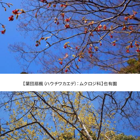
【葉団扇楓（ハウチワカエデ）：ムクロジ科】也有園