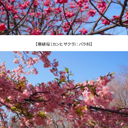
【寒緋桜（カンヒザクラ）：バラ科】