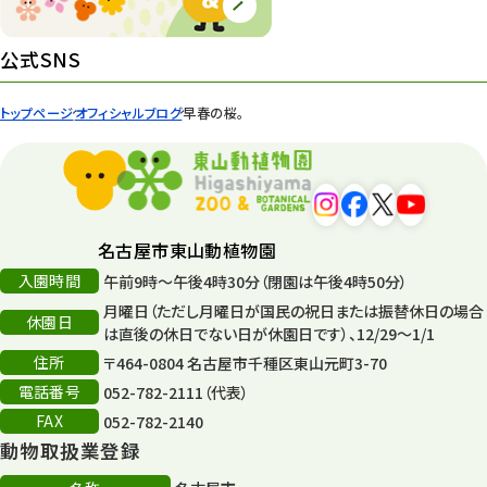
ズーボ
68
イベント
439
公式SNS
園内の様子
168
トップページ
オフィシャルブログ
早春の桜。
環境教育
44
遊園地
6
タワー
56
名古屋市東山動植物園
入園時間
午前9時～午後4時30分（閉園は午後4時50分）
平和公園
15
月曜日（ただし月曜日が国民の祝日または振替休日の場合
休園日
森のとこやさん
は直後の休日でない日が休園日です）、12/29～1/1
121
住所
〒464-0804 名古屋市千種区東山元町3-70
再生
132
電話番号
052-782-2111（代表）
FAX
052-782-2140
再生フォーラム
14
動物取扱業登録
80周年
36