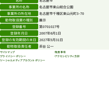
名称
名古屋市
事業所の名称
名古屋市東山総合公園
その他
406
事業所の所在地
名古屋市千種区東山元町3-70
その他イベント
10
動物取扱業の種別
展示
登録番号
第0701027号
スカイタワー
3
登録年月日
2007年6月1日
年末年始のイベント
5
登録の有効期間の末日
2027年5月31日
動物取扱責任者
茶谷 公一
秋まつり
10
サイトマップ
免責事項
プライバシーポリシー
アクセシビリティ方針
ソーシャルメディアアカウントポリシー