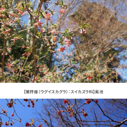
【鶯狩座（ウグイスカグラ）：スイカズラ科】奥池