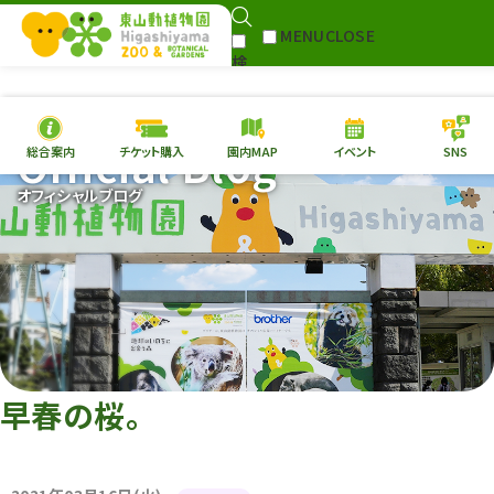
MENU
CLOSE
検
Select Language
▼
索
Official Blog
総合案内
チケット購入
園内MAP
イベント
SNS
本日の
開園情報
チケ
オフィシャルブログ
園内MAP
イベント
総合案内
動物園
植物園
東山動植物園
再生プラン
への支援
早春の桜。
環境教育
サイトマップ
Follow me