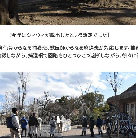
【今年はシマウマが脱出したという想定でした】
育係員からなる捕獲班、獣医師からなる麻酔班が対応します。捕
確認しながら、捕獲網で園路をひとつひとつ遮断しながら、徐々