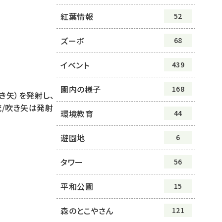
紅葉情報
52
ズーボ
68
イベント
439
園内の様子
168
き矢）を発射し、
銃/吹き矢は発射
環境教育
44
遊園地
6
タワー
56
平和公園
15
森のとこやさん
121