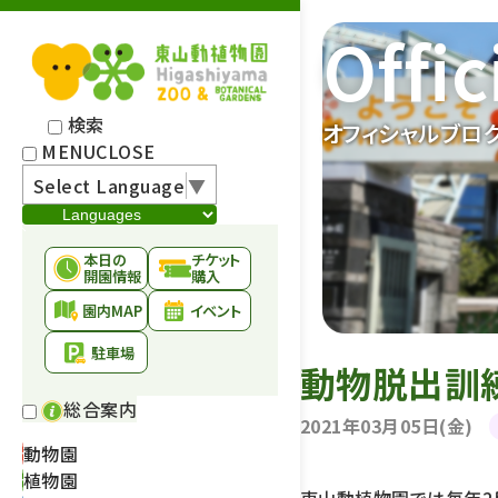
Offic
検索
オフィシャルブロ
MENU
CLOSE
Select Language
▼
本日の
チケット
開園情報
購入
園内MAP
イベント
駐車場
動物脱出訓
総合案内
2021年03月05日(金)
動物園
植物園