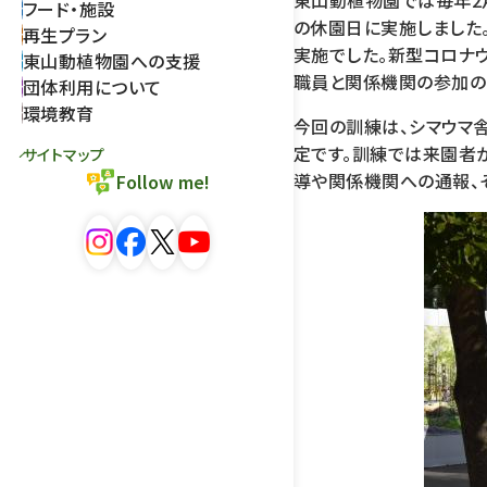
東山動植物園では毎年2
フード・施設
の休園日に実施しました
再生プラン
実施でした。新型コロナウ
東山動植物園への支援
職員と関係機関の参加の
団体利用について
環境教育
今回の訓練は、シマウマ
定です。訓練では来園者
サイトマップ
導や関係機関への通報、
Follow me!