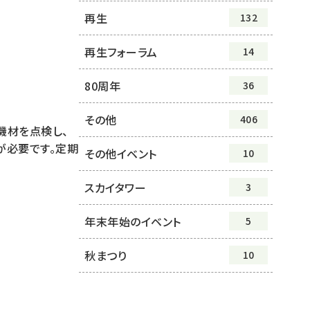
再生
132
再生フォーラム
14
80周年
36
その他
406
機材を点検し、
が必要です。定期
その他イベント
10
スカイタワー
3
年末年始のイベント
5
秋まつり
10