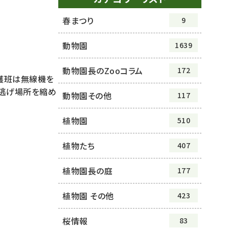
春まつり
9
動物園
1639
動物園長のZooコラム
172
獲班は無線機を
に逃げ場所を縮め
動物園その他
117
植物園
510
植物たち
407
植物園長の庭
177
植物園 その他
423
桜情報
83