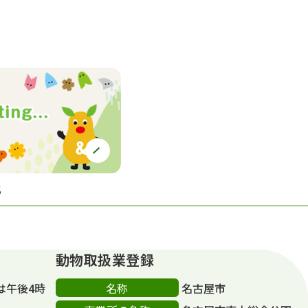
S
動物取扱業登録
名称
は午後4時
名古屋市