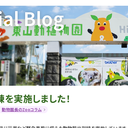
ial Blog
グ
練を実施しました！
動物園長のZooコラム