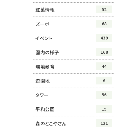
紅葉情報
52
ズーボ
68
イベント
439
園内の様子
168
環境教育
44
遊園地
6
タワー
56
平和公園
15
森のとこやさん
121