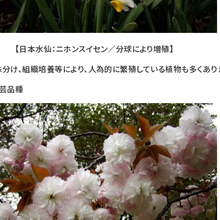
【日本水仙：ニホンスイセン／分球により増殖】
株分け、組織培養等により、人為的に繁殖している植物も多くあり
園芸品種