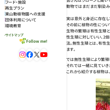
皆さんはクローンと聞いて
フード・施設
動物ではまだまだ馴染み
再生プラン
東山動植物園への支援
実は意外と身近に存在し
団体利用について
その前に植物の性につい
環境教育
生物の繁殖は有性生殖と
サイトマップ
性生殖に対していい、2
Follow me!
法。無性生殖とは、有性
ます。
では無性生殖により繁殖
それでは一緒に見ていきま
これから紹介する植物は、