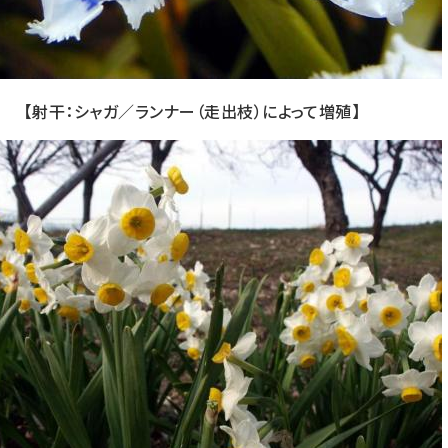
【射干：シャガ／ランナー（走出枝）によって増殖】