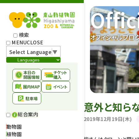
Offic
検索
オフィシャルブロ
MENU
CLOSE
Select Language
▼
本日の
チケット
開園情報
購入
園内MAP
イベント
駐車場
意外と知ら
総合案内
2019年12月19日(木)
動物園
植物園