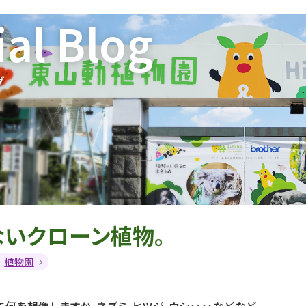
ial Blog
グ
ないクローン植物。
植物園