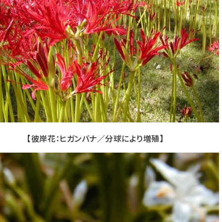
【彼岸花：ヒガンバナ／分球により増殖】