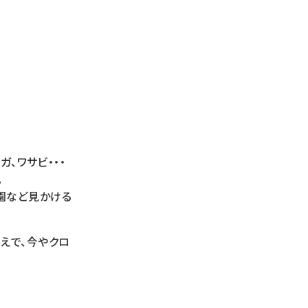
ガ、ワサビ・・・
。
園など見かける
えで、今やクロ