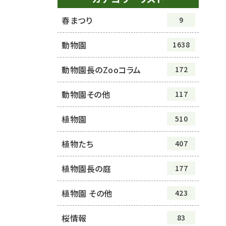
春まつり
9
動物園
1638
動物園長のZooコラム
172
動物園その他
117
植物園
510
植物たち
407
植物園長の庭
177
植物園 その他
423
桜情報
83