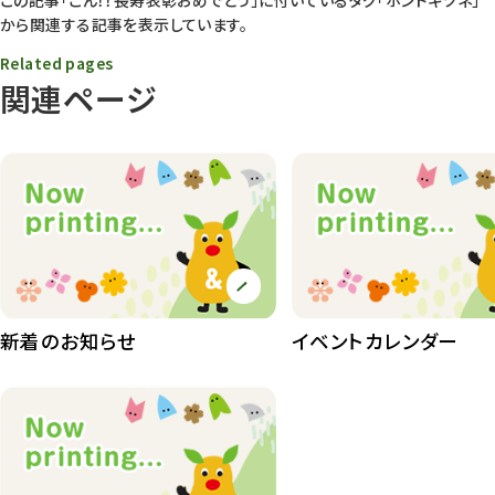
から関連する記事を表示しています。
動物園長のZooコラム
172
Related pages
動物園その他
117
関連ページ
植物園
510
植物たち
407
植物園長の庭
177
植物園 その他
423
桜情報
83
新着のお知らせ
イベントカレンダー
紅葉情報
52
ズーボ
68
イベント
439