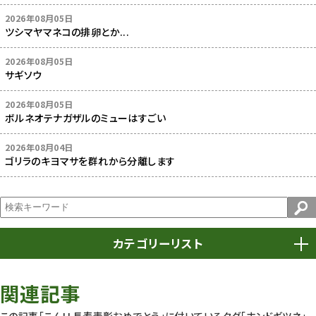
2026年08月05日
ツシマヤマネコの排卵とか...
2026年08月05日
サギソウ
2026年08月05日
ボルネオテナガザルのミューはすごい
2026年08月04日
ゴリラのキヨマサを群れから分離します
カテゴリーリスト
春まつり
9
関連記事
動物園
1639
この記事「こん！！長寿表彰おめでとう」に付いているタグ
「ホンドギツネ」