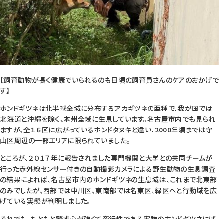
【飼育動物が長く健康でいられるのも日頃の飼育員さんのケアのおかげで
す】
ホンドギツネは北半球全域に分布するアカギツネの亜種で、我が国では
北海道と沖縄を除く、本州全域に生息しています。名古屋市内でも見られ
ますが、全１６区に広がっているホンドタヌキと違い、2000年頃までは守
山区周辺の一部エリアに限られていました。
ところが、２０１７年に報告されました専門機関と大学との共同チームが
行った赤外線センサー付きの自動撮影カメラによる野生動物の生息調査
の結果によれば、名古屋市内のホンドギツネの生息域は、これまで北東部
のみでしたが、西部では中川区、東南部では名東区、緑区へと行動域を広
げている実態が判明しました。
それでも、もともと警戒心が強くて夜行性である実物のホンドギツネにば