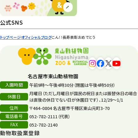
園内の様子
168
環境教育
44
公式SNS
遊園地
6
トップページ
オフィシャルブログ
こん！！長寿表彰おめでとう
タワー
56
平和公園
15
森のとこやさん
121
名古屋市東山動植物園
再生
132
入園時間
午前9時～午後4時30分（閉園は午後4時50分）
月曜日（ただし月曜日が国民の祝日または振替休日の場合
再生フォーラム
14
休園日
は直後の休日でない日が休園日です）、12/29～1/1
住所
80周年
〒464-0804 名古屋市千種区東山元町3-70
36
電話番号
052-782-2111（代表）
その他
406
FAX
052-782-2140
動物取扱業登録
その他イベント
10