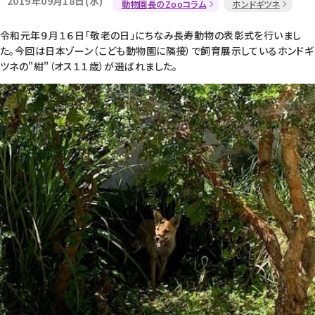
2019年09月18日(水)
動物園長のZooコラム
ホンドギツネ
令和元年９月１６日「敬老の日」にちなみ長寿動物の表彰式を行いまし
た。今回は日本ゾーン（こども動物園に隣接）で飼育展示しているホンドギ
ツネの"紺"（オス１１歳）が選ばれました。