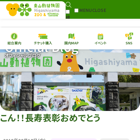
MENU
CLOSE
検
Select Language
▼
索
Official Blog
総合案内
チケット購入
園内MAP
イベント
SNS
本日の
開園情報
チケ
オフィシャルブログ
園内MAP
イベント
総合案内
動物園
植物園
東山動植物園
再生プラン
への支援
こん！！長寿表彰おめでとう
環境教育
サイトマップ
Follow me