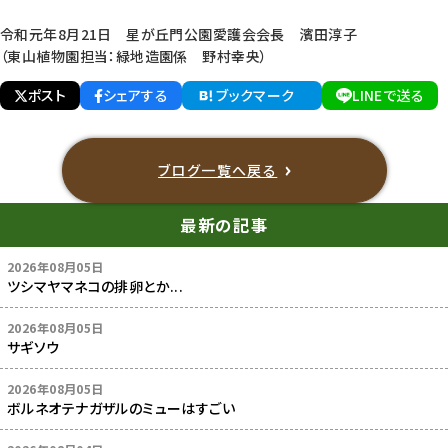
令和元年8月21日 星が丘門公園愛護会会長 濱田淳子
（東山植物園担当：緑地造園係 野村幸央）
ポスト
シェアする
ブックマーク
LINEで送る
ブログ一覧へ戻る
最新の記事
2026年08月05日
ツシマヤマネコの排卵とか...
2026年08月05日
サギソウ
2026年08月05日
ボルネオテナガザルのミューはすごい