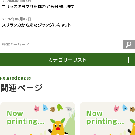
2026年08月04日
ゴリラのキヨマサを群れから分離します
2026年08月03日
スリランカから来たジャングルキャット
カテゴリーリスト
春まつり
9
Related pages
関連ページ
動物園
1638
動物園長のZooコラム
172
動物園その他
117
植物園
510