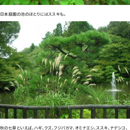
日本庭園の池のほとりにはススキも。
秋の七草といえば、ハギ、クズ、フジバカマ、オミナエシ、ススキ、ナデシコ、