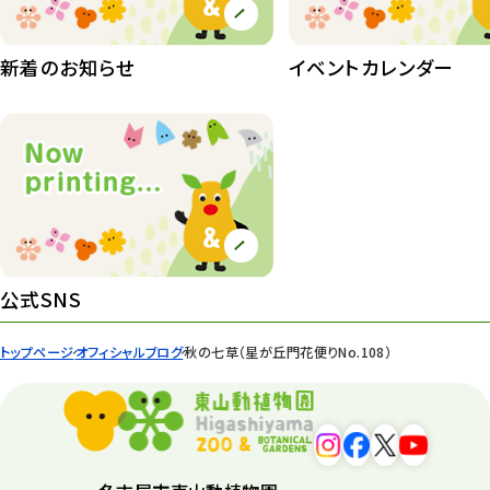
植物たち
407
植物園長の庭
177
新着のお知らせ
イベントカレンダー
植物園 その他
423
桜情報
83
紅葉情報
52
ズーボ
68
イベント
439
公式SNS
園内の様子
168
トップページ
オフィシャルブログ
秋の七草（星が丘門花便りNo.108）
環境教育
44
遊園地
6
タワー
56