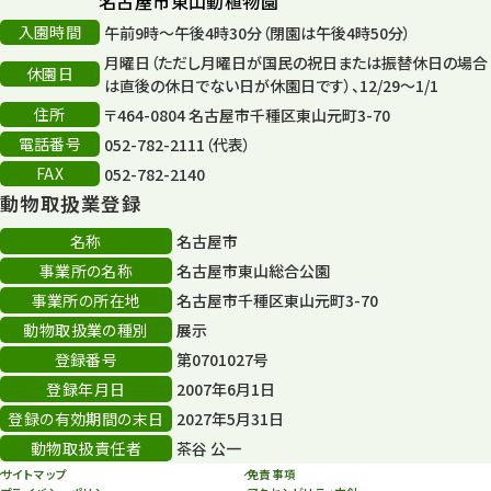
名古屋市東山動植物園
入園時間
午前9時～午後4時30分（閉園は午後4時50分）
平和公園
15
月曜日（ただし月曜日が国民の祝日または振替休日の場合
休園日
森のとこやさん
は直後の休日でない日が休園日です）、12/29～1/1
121
住所
〒464-0804 名古屋市千種区東山元町3-70
再生
132
電話番号
052-782-2111（代表）
FAX
052-782-2140
再生フォーラム
14
動物取扱業登録
80周年
36
名称
名古屋市
事業所の名称
名古屋市東山総合公園
その他
406
事業所の所在地
名古屋市千種区東山元町3-70
その他イベント
10
動物取扱業の種別
展示
登録番号
第0701027号
スカイタワー
3
登録年月日
2007年6月1日
年末年始のイベント
5
登録の有効期間の末日
2027年5月31日
動物取扱責任者
茶谷 公一
秋まつり
10
サイトマップ
免責事項