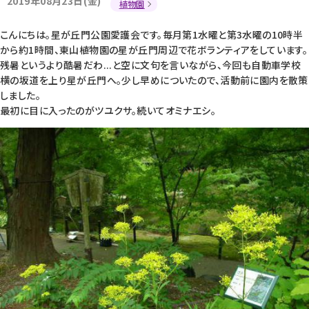
2019年08月23日(金)
植物園
こんにちは。星が丘門公園愛護会です。毎月第1水曜と第3水曜の10時半
から約1時間、東山植物園の星が丘門周辺で花ボランティアをしています。
残暑というより酷暑だわ...と空に文句を言いながら、今回も自動車学校
横の坂道を上り星が丘門へ。少し早めについたので、活動前に園内を散策
しました。
最初に目に入ったのがツユクサ。続いてオミナエシ。