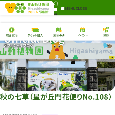
MENU
CLOSE
検
索
Official Blog
総合案内
チケット購入
園内MAP
イベント
SNS
本日の
開園情報
チケッ
オフィシャルブログ
園内MAP
イベント
総合案内
動物園
植物園
フ
東山動植物園
団
再生プラン
への支援
い
環境教育
秋の七草（星が丘門花便りNo.108）
サイトマップ
Follow me!