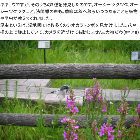
キキョウですが、そのうちの3種を発見したのです。オーシーツクツク、オー
シーツクツク...と、法師蝉の声も。季節は秋へ移ろいつつあることを植物
や昆虫が教えてくれました。
昆虫といえば、湿地園では数多くのシオカラトンボを見かけました。花や
柵の上で静止していて、カメラを近づけても動じません。大物だわ(#^.^#)