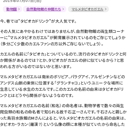
2019年07月07日(日)
動物園
自然動物館の仲間たち
マルメタピオカガエル
今、巷では"タピオカドリンク"が大人気です。
その人気にあやかるわけではありませんが、自然動物館の両生類コーナ
ーに"マルメタピオカガエル"が飼育展示されているのをご存じでしょうか
（多分ごく少数のカエルファンの方以外ご存じないでしょう）。
カエルの名前に「タピオカ」とついているので、流行のタピオカドリンクと何
か関係があるのでは？とか、タピオカがカエルの卵に似ているから？と思
われる方がいるのではないかと思います。
マルメタピオカガエルは南米のボリビア、パラグアイ、アルゼンチンなどの
アンデス山脈の東側に位置する「グランチャコ」というユニークな場所に
生息している水生のカエルです。このカエルの名前の由来はタピオカドリ
ンクとはどうやら関係がないようなのです。
マルメタピオカガエルの名前（和名）の命名者は、動物学者で数々の両生
爬虫類の和名の命名者で知られる故千石正一さんです。千石さんと親しか
った鳥羽水族館のMさんによると、マルメタピオカガエルの名前の由来は、
タピオカ・ラカン（羅漢？）という仏像の顔に本種が似ていたから命名した