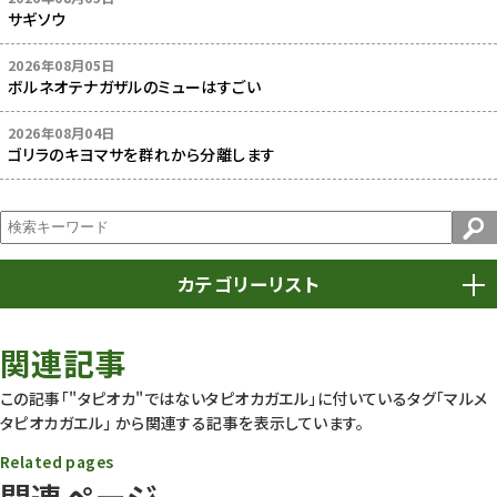
サギソウ
2026年08月05日
ボルネオテナガザルのミューはすごい
2026年08月04日
ゴリラのキヨマサを群れから分離します
カテゴリーリスト
春まつり
9
関連記事
動物園
1639
この記事「"タピオカ"ではないタピオカガエル」に付いているタグ
「マルメ
タピオカガエル」
から関連する記事を表示しています。
動物園長のZooコラム
172
Related pages
動物園その他
117
関連ページ