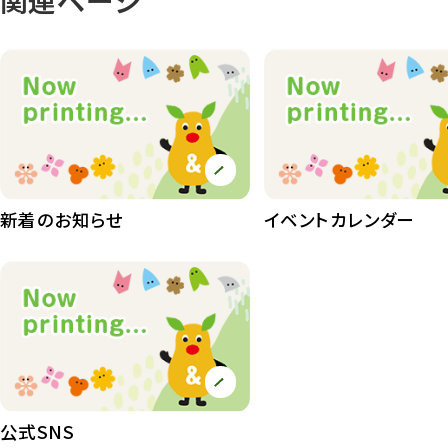
植物園
510
植物たち
407
植物園長の庭
177
植物園 その他
423
桜情報
83
新着のお知らせ
イベントカレンダー
紅葉情報
52
ズーボ
68
イベント
439
園内の様子
168
環境教育
44
公式SNS