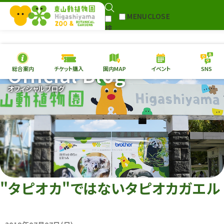
MENU
CLOSE
検
Select Language
▼
索
Official Blog
総合案内
チケット購入
園内MAP
イベント
SNS
本日の
開園情報
チケ
オフィシャルブログ
園内MAP
イベント
総合案内
動物園
植物園
東山動植物園
再生プラン
への支援
"タピオカ"ではないタピオカガエル
環境教育
サイトマップ
Follow me