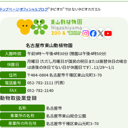
遊園地
6
トップページ
オフィシャルブログ
"タピオカ"ではないタピオカガエル
タワー
56
平和公園
15
森のとこやさん
121
名古屋市東山動植物園
再生
132
入園時間
午前9時～午後4時30分（閉園は午後4時50分）
月曜日（ただし月曜日が国民の祝日または振替休日の場合
再生フォーラム
14
休園日
は直後の休日でない日が休園日です）、12/29～1/1
住所
80周年
〒464-0804 名古屋市千種区東山元町3-70
36
電話番号
052-782-2111（代表）
その他
406
FAX
052-782-2140
動物取扱業登録
その他イベント
10
名称
名古屋市
スカイタワー
3
事業所の名称
名古屋市東山総合公園
事業所の所在地
名古屋市千種区東山元町3-70
年末年始のイベント
5