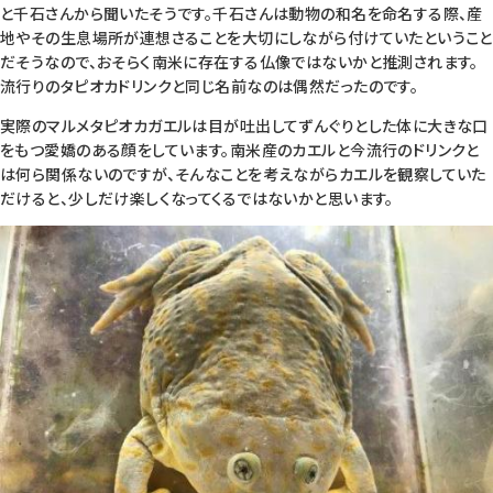
と千石さんから聞いたそうです。千石さんは動物の和名を命名する際、産
地やその生息場所が連想さることを大切にしながら付けていたということ
だそうなので、おそらく南米に存在する仏像ではないかと推測されます。
流行りのタピオカドリンクと同じ名前なのは偶然だったのです。
実際のマルメタピオカガエルは目が吐出してずんぐりとした体に大きな口
をもつ愛嬌のある顔をしています。南米産のカエルと今流行のドリンクと
は何ら関係ないのですが、そんなことを考えながらカエルを観察していた
だけると、少しだけ楽しくなってくるではないかと思います。