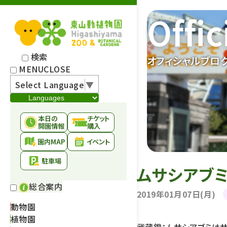
Offic
検索
オフィシャルブロ
MENU
CLOSE
Select Language
▼
本日の
チケット
開園情報
購入
園内MAP
イベント
駐車場
ムサシアブミ
総合案内
2019年01月07日(月)
動物園
植物園