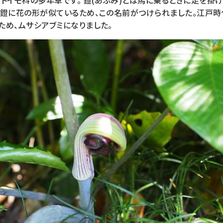
トイモ科の多年草です。 鐙(あぶみ)とは馬に乗るときに足を掛
の鐙に花の形が似ているため、この名前がつけられました。江戸
ため、ムサシアブミになりました。