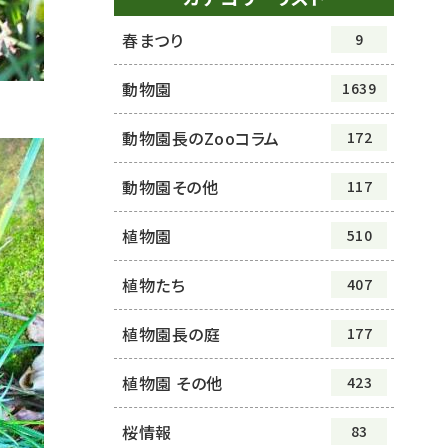
春まつり
9
動物園
1639
動物園長のZooコラム
172
動物園その他
117
植物園
510
植物たち
407
植物園長の庭
177
植物園 その他
423
桜情報
83