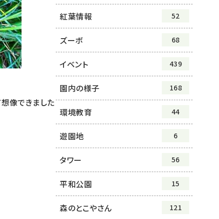
紅葉情報
52
ズーボ
68
イベント
439
園内の様子
168
て想像できました
環境教育
44
遊園地
6
タワー
56
平和公園
15
森のとこやさん
121