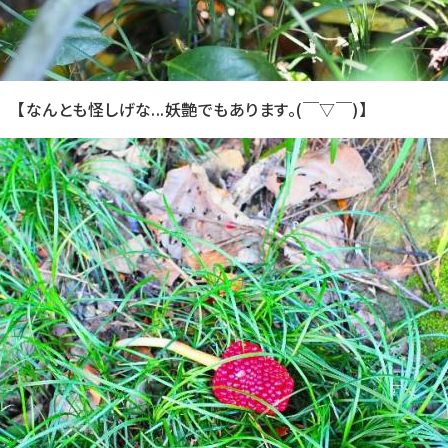
【なんとも怪しげな...妖艶でもあります。(￣▽￣)】