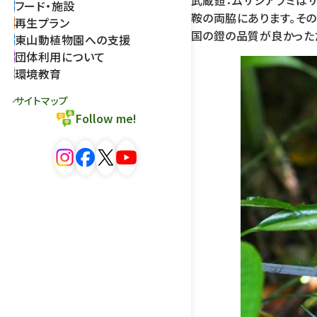
武蔵鐙：ムサシアブミはサ
フード・施設
鞍の両脇にあります。そ
再生プラン
国の鐙の品質が良かった
東山動植物園への支援
団体利用について
環境教育
サイトマップ
Follow me!