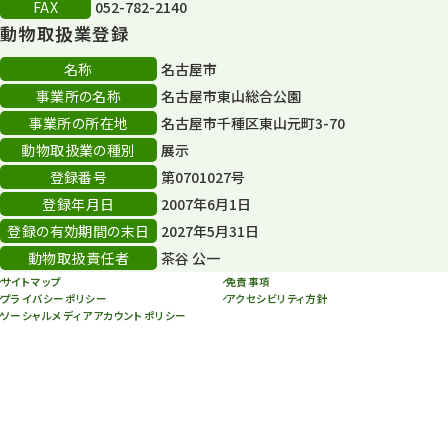
FAX
052-782-2140
再生フォーラム
14
動物取扱業登録
80周年
36
名称
名古屋市
事業所の名称
名古屋市東山総合公園
その他
406
事業所の所在地
名古屋市千種区東山元町3-70
その他イベント
10
動物取扱業の種別
展示
登録番号
第0701027号
スカイタワー
3
登録年月日
2007年6月1日
年末年始のイベント
5
登録の有効期間の末日
2027年5月31日
動物取扱責任者
茶谷 公一
秋まつり
10
サイトマップ
免責事項
プライバシーポリシー
アクセシビリティ方針
ソーシャルメディアアカウントポリシー