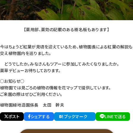
【薬用部、薬効の記載のある樹名板もあります】
今はちょうど紅葉が見頃を迎えているため、植物園長による紅葉の解説も
交え植物園内を巡りました。
どうでしたか。みなさんもツアーに参加してみたくなりましたか。
薬草デビューお待ちしております。
○お知らせ○
植物園では見ごろの植物の情報を花マップで提供しています。
ご来園の際はぜひご利用ください。
植物園緑地造園係長 太田 幹夫
ポスト
シェアする
ブックマーク
LINEで送る