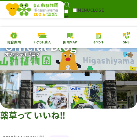
MENU
CLOSE
検
Select Language
▼
索
Official Blog
総合案内
チケット購入
園内MAP
イベント
SNS
本日の
開園情報
チケ
オフィシャルブログ
園内MAP
イベント
総合案内
動物園
植物園
東山動植物園
再生プラン
への支援
薬草って いいね‼
環境教育
サイトマップ
Follow me