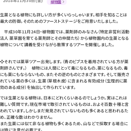
2018年11月30日(金)
植物園
生薬となる植物にも詳しい方が多くいらっしゃいます。相手を知ることは
最大の防御。そのためのファーストステージをご用意いたしました。
平成30年11月24日・植物園では、薬剤師のみなさん（特定非営利活動
法人 薬草園を育てる薬剤師とその仲間たち）から植物園内の生薬となる
植物について講義を受けながら散策するツアーを開催しました。
❖それでは薬草ツアー出発します。（青のビブスを着用されている方が薬
剤師さんです。） 植物には人間にとって毒になるもの、薬になるもの、毒
にも薬にもならないもの、またその逆のものとさまざまです。そして販売さ
れている薬の多くは、生薬（草根木皮）に含まれる有効成分（生理的に薬
効のある成分）を抽出して作られています。
では生薬となる植物は、日本にどれくらいあるのでしょうか。実はこれは
難しい質問です。現在市場で取引されているものは、およそ百数十種と言
われています。しかしまだ発見されていないものも多くあると思われるた
め、正確な数はわかりません。
また生薬には似て非なる植物も多くあるため、山などで採取する場合に
は特に注意が必要です。