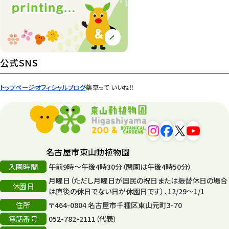
紅葉情報
52
ズーボ
68
イベント
439
公式SNS
園内の様子
168
トップページ
オフィシャルブログ
薬草って いいね‼
環境教育
44
遊園地
6
タワー
56
名古屋市東山動植物園
入園時間
午前9時～午後4時30分（閉園は午後4時50分）
平和公園
15
月曜日（ただし月曜日が国民の祝日または振替休日の場合
休園日
森のとこやさん
は直後の休日でない日が休園日です）、12/29～1/1
121
住所
〒464-0804 名古屋市千種区東山元町3-70
再生
132
電話番号
052-782-2111（代表）