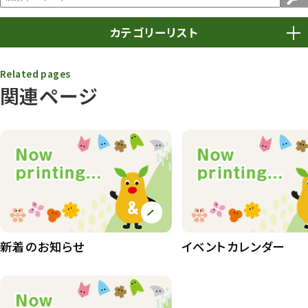
カテゴリーリスト
春まつり
9
Related pages
関連ページ
動物園
1639
動物園長のZooコラム
172
動物園その他
117
植物園
510
植物たち
407
植物園長の庭
177
新着のお知らせ
イベントカレンダー
植物園 その他
423
桜情報
83