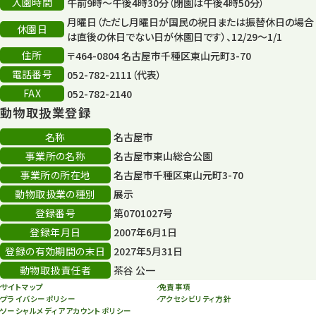
入園時間
午前9時～午後4時30分（閉園は午後4時50分）
平和公園
15
月曜日（ただし月曜日が国民の祝日または振替休日の場合
休園日
森のとこやさん
は直後の休日でない日が休園日です）、12/29～1/1
121
住所
〒464-0804 名古屋市千種区東山元町3-70
再生
132
電話番号
052-782-2111（代表）
FAX
052-782-2140
再生フォーラム
14
動物取扱業登録
80周年
36
名称
名古屋市
事業所の名称
名古屋市東山総合公園
その他
406
事業所の所在地
名古屋市千種区東山元町3-70
その他イベント
10
動物取扱業の種別
展示
登録番号
第0701027号
スカイタワー
3
登録年月日
2007年6月1日
年末年始のイベント
5
登録の有効期間の末日
2027年5月31日
動物取扱責任者
茶谷 公一
秋まつり
10
サイトマップ
免責事項
プライバシーポリシー
アクセシビリティ方針
ソーシャルメディアアカウントポリシー