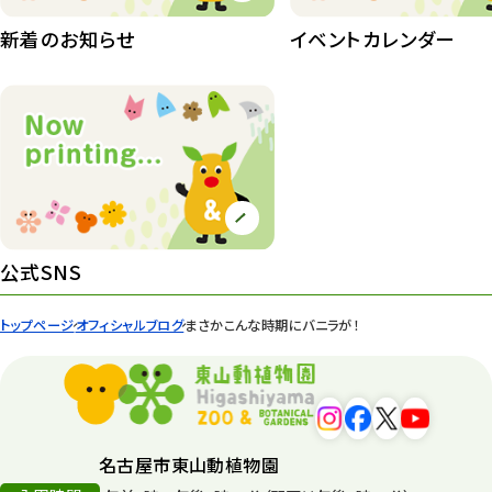
植物園長の庭
177
新着のお知らせ
イベントカレンダー
植物園 その他
423
桜情報
83
紅葉情報
52
ズーボ
68
イベント
439
公式SNS
園内の様子
168
トップページ
オフィシャルブログ
まさかこんな時期にバニラが！
環境教育
44
遊園地
6
タワー
56
名古屋市東山動植物園