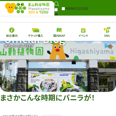
MENU
CLOSE
検
Select Language
▼
索
Official Blog
総合案内
チケット購入
園内MAP
イベント
SNS
本日の
開園情報
チケ
オフィシャルブログ
園内MAP
イベント
総合案内
動物園
植物園
東山動植物園
再生プラン
への支援
まさかこんな時期にバニラが！
環境教育
サイトマップ
Follow me