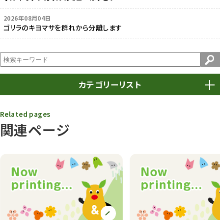
2026年08月04日
ゴリラのキヨマサを群れから分離します
カテゴリーリスト
春まつり
9
Related pages
関連ページ
動物園
1639
動物園長のZooコラム
172
動物園その他
117
植物園
510
植物たち
407