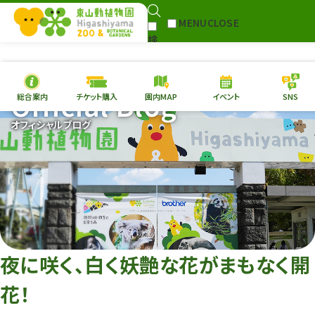
MENU
CLOSE
検
Select Language
▼
索
Official Blog
総合案内
チケット購入
園内MAP
イベント
SNS
本日の
開園情報
チケ
オフィシャルブログ
園内MAP
イベント
総合案内
動物園
植物園
東山動植物園
再生プラン
への支援
夜に咲く、白く妖艶な花がまもなく開
環境教育
花！
サイトマップ
Follow me