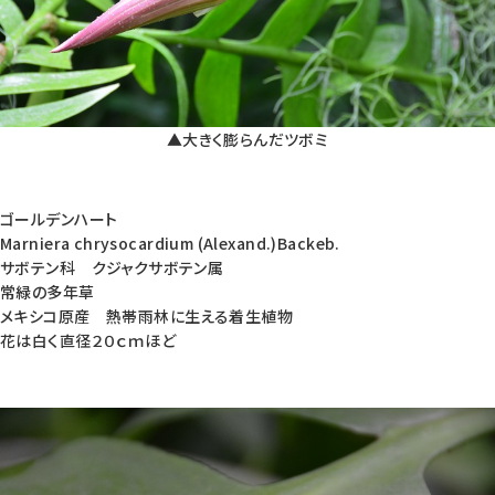
▲大きく膨らんだツボミ
ゴールデンハート
Marniera chrysocardium (Alexand.)Backeb.
サボテン科 クジャクサボテン属
常緑の多年草
メキシコ原産 熱帯雨林に生える着生植物
花は白く直径２０ｃｍほど