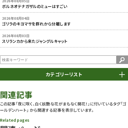
2026年08月05日
ボルネオテナガザルのミューはすごい
2026年08月04日
ゴリラのキヨマサを群れから分離します
2026年08月03日
スリランカから来たジャングルキャット
カテゴリーリスト
春まつり
9
関連記事
動物園
1638
この記事「夜に咲く、白く妖艶な花がまもなく開花！」に付いているタグ
「ゴ
ールデンハート」
から関連する記事を表示しています。
動物園長のZooコラム
172
Related pages
動物園その他
117