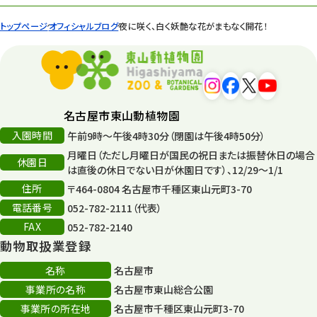
遊園地
6
トップページ
オフィシャルブログ
夜に咲く、白く妖艶な花がまもなく開花！
タワー
56
平和公園
15
森のとこやさん
121
名古屋市東山動植物園
再生
132
入園時間
午前9時～午後4時30分（閉園は午後4時50分）
月曜日（ただし月曜日が国民の祝日または振替休日の場合
再生フォーラム
14
休園日
は直後の休日でない日が休園日です）、12/29～1/1
住所
80周年
〒464-0804 名古屋市千種区東山元町3-70
36
電話番号
052-782-2111（代表）
その他
406
FAX
052-782-2140
動物取扱業登録
その他イベント
10
名称
名古屋市
スカイタワー
3
事業所の名称
名古屋市東山総合公園
事業所の所在地
名古屋市千種区東山元町3-70
年末年始のイベント
5