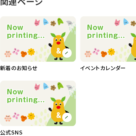
関連ページ
植物園
510
植物たち
407
植物園長の庭
177
植物園 その他
423
桜情報
83
新着のお知らせ
イベントカレンダー
紅葉情報
52
ズーボ
68
イベント
439
園内の様子
168
環境教育
44
公式SNS