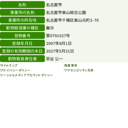
80周年
36
名称
名古屋市
事業所の名称
名古屋市東山総合公園
その他
406
事業所の所在地
名古屋市千種区東山元町3-70
その他イベント
10
動物取扱業の種別
展示
登録番号
第0701027号
スカイタワー
3
登録年月日
2007年6月1日
年末年始のイベント
5
登録の有効期間の末日
2027年5月31日
動物取扱責任者
茶谷 公一
秋まつり
10
サイトマップ
免責事項
プライバシーポリシー
アクセシビリティ方針
ソーシャルメディアアカウントポリシー