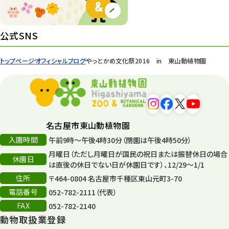
ズーボ
68
イベント
439
公式SNS
園内の様子
168
トップページ
オフィシャルブログ
やっとかめ文化祭2016 in 東山動植物園
環境教育
44
遊園地
6
タワー
56
名古屋市東山動植物園
入園時間
午前9時～午後4時30分（閉園は午後4時50分）
平和公園
15
月曜日（ただし月曜日が国民の祝日または振替休日の場合
休園日
森のとこやさん
は直後の休日でない日が休園日です）、12/29～1/1
121
住所
〒464-0804 名古屋市千種区東山元町3-70
再生
132
電話番号
052-782-2111（代表）
FAX
052-782-2140
再生フォーラム
14
動物取扱業登録