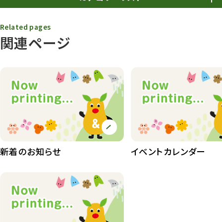
春まつり
9
Related pages
関連ページ
動物園
1638
動物園長のZooコラム
172
動物園その他
117
植物園
510
植物たち
407
植物園長の庭
177
新着のお知らせ
イベントカレンダー
植物園 その他
423
桜情報
83
紅葉情報
52