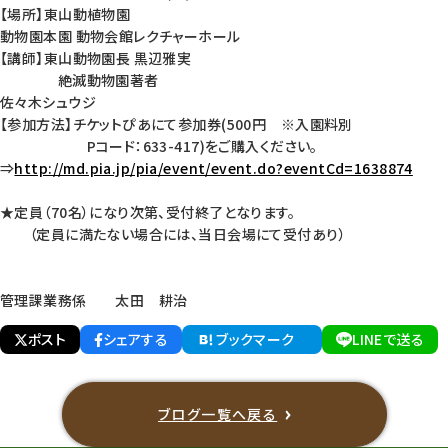
【場所】東山動植物園
動物園本園 動物会館レクチャーホール
【講師】東山動物園長 黒辺雅実
絶滅動物園著者
佐々木シュウジ
【参加方法】チケットぴあにて参加券(500円 ※入園料別
Pコード：633-417)をご購入ください。
⇒
http://md.pia.jp/pia/event/event.do?eventCd=1638874
★定員（70名）になり次第、受付終了となります。
（定員に満たない場合には、当日会場にて受付あり）
管理課業務係 太田 耕治
ポスト
シェアする
ブックマーク
LINEで送る
ブログ一覧へ戻る