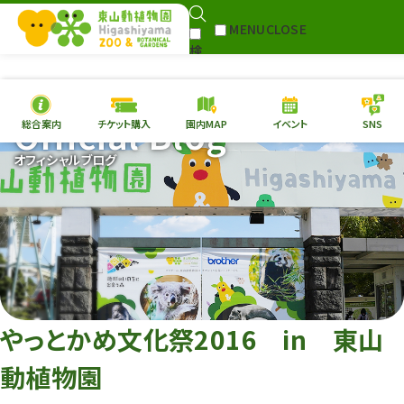
MENU
CLOSE
検
Select Language
▼
索
Official Blog
総合案内
チケット購入
園内MAP
イベント
SNS
本日の
開園情報
チケ
オフィシャルブログ
園内MAP
イベント
総合案内
動物園
植物園
東山動植物園
再生プラン
への支援
やっとかめ文化祭2016 in 東山
環境教育
動植物園
サイトマップ
Follow me