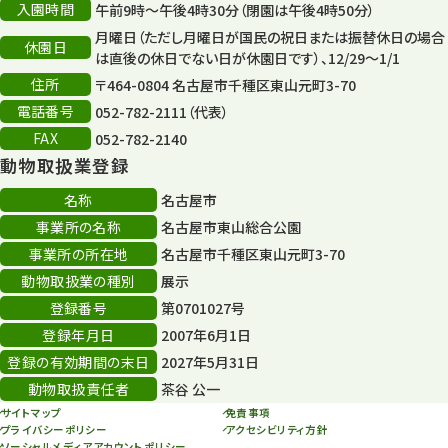
入園時間
午前9時～午後4時30分（閉園は午後4時50分）
平和公園
15
月曜日（ただし月曜日が国民の祝日または振替休日の場合
休園日
森のとこやさん
は直後の休日でない日が休園日です）、12/29～1/1
121
住所
〒464-0804 名古屋市千種区東山元町3-70
再生
132
電話番号
052-782-2111（代表）
FAX
052-782-2140
再生フォーラム
14
動物取扱業登録
80周年
36
名称
名古屋市
事業所の名称
名古屋市東山総合公園
その他
406
事業所の所在地
名古屋市千種区東山元町3-70
その他イベント
10
動物取扱業の種別
展示
登録番号
第0701027号
スカイタワー
3
登録年月日
2007年6月1日
年末年始のイベント
5
登録の有効期間の末日
2027年5月31日
動物取扱責任者
茶谷 公一
秋まつり
10
サイトマップ
免責事項
プライバシーポリシー
アクセシビリティ方針
ソーシャルメディアアカウントポリシー