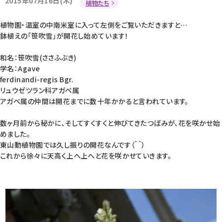
2015年07月16日(木)
植物たち
植物園・温室の中南米室に入って左側をご覧いただきますと…
鉢植えの｢笹吹雪｣が開花し始めています！
和名：笹吹雪(ささふぶき)
学名：Agave
ferdinandi-regis Bgr.
リュウゼツラン科アガベ属
アガベ属の仲間は開花までに数十年かかると言われています。
数ヶ月前から秘かに、そしてすくすくと伸びてきたつぼみが、花を咲かせ始
めました。
東山動植物園では久し振りの開花なんです（＾＾）
これから徐々に天高く上へ上へと花を咲かせていきます。