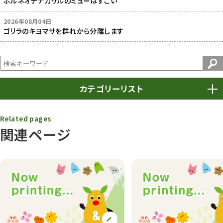
ボルネオテナガザルのミューはすごい
2026年08月04日
ゴリラのキヨマサを群れから分離します
カテゴリーリスト
春まつり
9
Related pages
関連ページ
動物園
1639
動物園長のZooコラム
172
動物園その他
117
植物園
510
植物たち
407