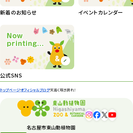
植物園長の庭
177
新着のお知らせ
イベントカレンダー
植物園 その他
423
桜情報
83
紅葉情報
52
ズーボ
68
イベント
439
公式SNS
園内の様子
168
トップページ
オフィシャルブログ
天高く咲き誇れ！
環境教育
44
遊園地
6
タワー
56
名古屋市東山動植物園