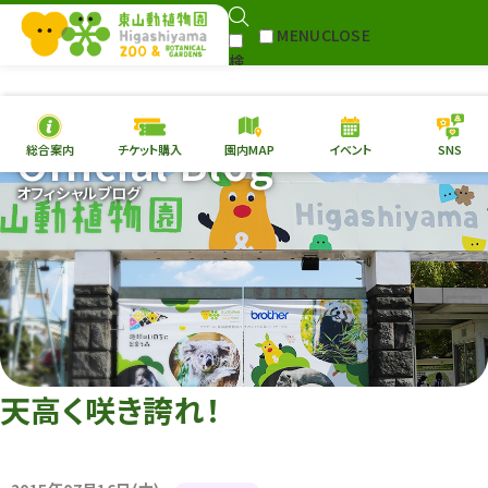
MENU
CLOSE
検
Select Language
▼
索
Official Blog
総合案内
チケット購入
園内MAP
イベント
SNS
本日の
開園情報
チケ
オフィシャルブログ
園内MAP
イベント
総合案内
動物園
植物園
東山動植物園
再生プラン
への支援
天高く咲き誇れ！
環境教育
サイトマップ
Follow me