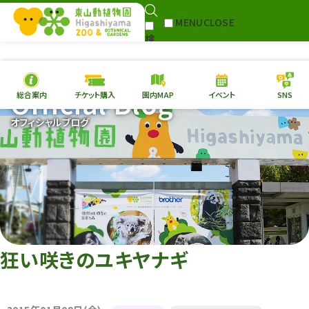
MENU
CLOSE
検
Select Language
▼
索
Official Blog
総合案内
チケット購入
園内MAP
イベント
SNS
本日の
開園情報
チケ
オフィシャルブログ
園内MAP
イベント
総合案内
動物園
植物園
東山動植物園
再生プラン
への支援
狂い咲きのユキヤナギ
環境教育
サイトマップ
Follow me