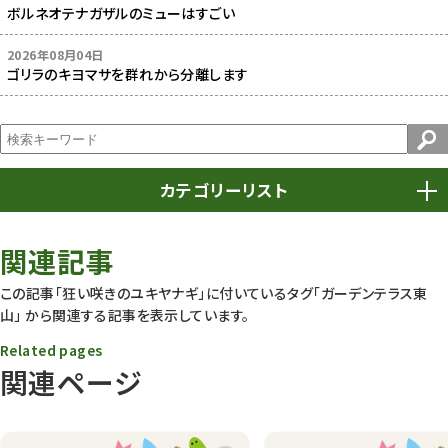
ボルネオテナガザルのミューはすごい
2026年08月04日
ゴリラのキヨマサを群れから分離します
カテゴリーリスト
春まつり
9
関連記事
動物園
1639
この記事「狂い咲きのユキヤナギ」に付いているタグ
「ガーデンテラス東
山」
から関連する記事を表示しています。
動物園長のZooコラム
172
Related pages
動物園その他
117
関連ページ
植物園
510
植物たち