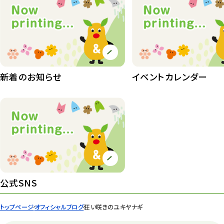
407
植物園長の庭
177
植物園 その他
423
桜情報
83
新着のお知らせ
イベントカレンダー
紅葉情報
52
ズーボ
68
イベント
439
園内の様子
168
環境教育
44
公式SNS
遊園地
6
トップページ
オフィシャルブログ
狂い咲きのユキヤナギ
タワー
56