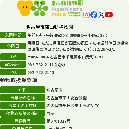
平和公園
15
森のとこやさん
121
名古屋市東山動植物園
再生
132
入園時間
午前9時～午後4時30分（閉園は午後4時50分）
月曜日（ただし月曜日が国民の祝日または振替休日の場合
再生フォーラム
14
休園日
は直後の休日でない日が休園日です）、12/29～1/1
住所
80周年
〒464-0804 名古屋市千種区東山元町3-70
36
電話番号
052-782-2111（代表）
その他
406
FAX
052-782-2140
動物取扱業登録
その他イベント
10
名称
名古屋市
スカイタワー
3
事業所の名称
名古屋市東山総合公園
事業所の所在地
名古屋市千種区東山元町3-70
年末年始のイベント
5
動物取扱業の種別
展示
秋まつり
10
登録番号
第0701027号
登録年月日
2007年6月1日