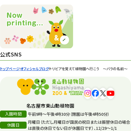
植物園 その他
423
桜情報
83
紅葉情報
52
ズーボ
68
イベント
439
公式SNS
園内の様子
168
トップページ
オフィシャルブログ
トリビアを覚えて植物園へ行こう 〜バラの名前〜
環境教育
44
遊園地
6
タワー
56
名古屋市東山動植物園
入園時間
午前9時～午後4時30分（閉園は午後4時50分）
平和公園
15
月曜日（ただし月曜日が国民の祝日または振替休日の場合
休園日
森のとこやさん
は直後の休日でない日が休園日です）、12/29～1/1
121