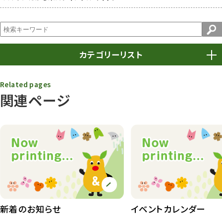
カテゴリーリスト
春まつり
9
Related pages
関連ページ
動物園
1638
動物園長のZooコラム
172
動物園その他
117
植物園
510
植物たち
407
植物園長の庭
177
新着のお知らせ
イベントカレンダー