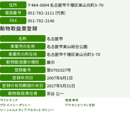
住所
〒464-0804 名古屋市千種区東山元町3-70
再生
132
電話番号
052-782-2111（代表）
FAX
052-782-2140
再生フォーラム
14
動物取扱業登録
80周年
36
名称
名古屋市
事業所の名称
名古屋市東山総合公園
その他
406
事業所の所在地
名古屋市千種区東山元町3-70
その他イベント
10
動物取扱業の種別
展示
登録番号
第0701027号
スカイタワー
3
登録年月日
2007年6月1日
年末年始のイベント
5
登録の有効期間の末日
2027年5月31日
動物取扱責任者
茶谷 公一
秋まつり
10
サイトマップ
免責事項
プライバシーポリシー
アクセシビリティ方針
ソーシャルメディアアカウントポリシー