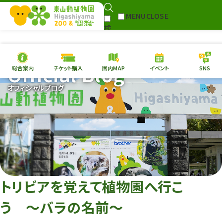
MENU
CLOSE
検
Select Language
▼
索
Official Blog
総合案内
チケット購入
園内MAP
イベント
SNS
本日の
開園情報
チケ
オフィシャルブログ
園内MAP
イベント
総合案内
動物園
植物園
東山動植物園
再生プラン
への支援
トリビアを覚えて植物園へ行こ
環境教育
う 〜バラの名前〜
サイトマップ
Follow me