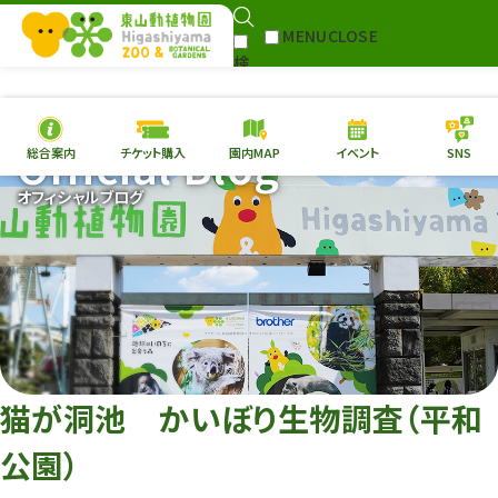
MENU
CLOSE
検
Select Language
▼
索
Official Blog
総合案内
チケット購入
園内MAP
イベント
SNS
本日の
開園情報
チケ
オフィシャルブログ
園内MAP
イベント
総合案内
動物園
植物園
東山動植物園
再生プラン
への支援
猫が洞池 かいぼり生物調査（平和
環境教育
公園）
サイトマップ
Follow me