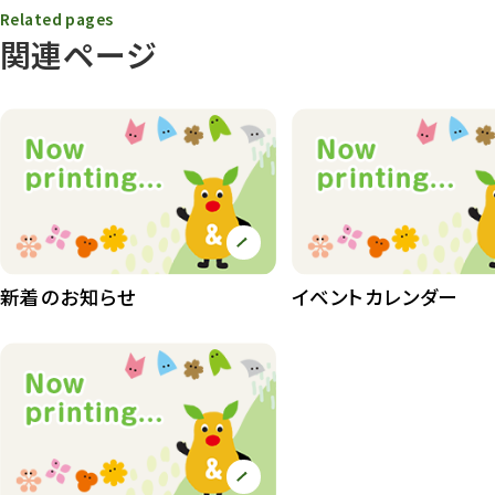
9
Related pages
関連ページ
動物園
1638
動物園長のZooコラム
172
動物園その他
117
植物園
510
植物たち
407
植物園長の庭
177
新着のお知らせ
イベントカレンダー
植物園 その他
423
桜情報
83
紅葉情報
52
ズーボ
68