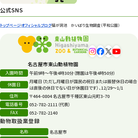
イベント
439
公式SNS
園内の様子
168
トップページ
オフィシャルブログ
猫が洞池 かいぼり生物調査（平和公園）
環境教育
44
遊園地
6
タワー
56
名古屋市東山動植物園
入園時間
午前9時～午後4時30分（閉園は午後4時50分）
平和公園
15
月曜日（ただし月曜日が国民の祝日または振替休日の場合
休園日
森のとこやさん
は直後の休日でない日が休園日です）、12/29～1/1
121
住所
〒464-0804 名古屋市千種区東山元町3-70
再生
132
電話番号
052-782-2111（代表）
FAX
052-782-2140
再生フォーラム
14
動物取扱業登録
80周年
36
名称
名古屋市