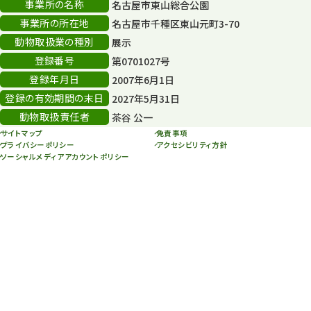
事業所の名称
名古屋市東山総合公園
その他
406
事業所の所在地
名古屋市千種区東山元町3-70
その他イベント
10
動物取扱業の種別
展示
登録番号
第0701027号
スカイタワー
3
登録年月日
2007年6月1日
年末年始のイベント
5
登録の有効期間の末日
2027年5月31日
動物取扱責任者
茶谷 公一
秋まつり
10
サイトマップ
免責事項
プライバシーポリシー
アクセシビリティ方針
ソーシャルメディアアカウントポリシー