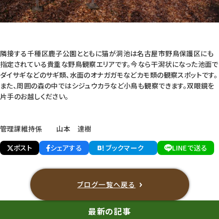
隣接する千種区鹿子公園とともに猫が洞池は名古屋市野鳥保護区にも
指定されている貴重な野鳥観察エリアです。今なら干潟状になった池面で
ダイサギなどのサギ類、水面のオナガガモなどカモ類の観察スポットです。
また、周囲の森の中ではシジュウカラなど小鳥も観察できます。双眼鏡を
片手のお越しください。
管理課維持係 山本 達樹
ポスト
シェアする
ブックマーク
LINEで送る
ブログ一覧へ戻る
最新の記事