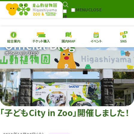
MENU
CLOSE
検
Select Language
▼
索
Official Blog
総合案内
チケット購入
園内MAP
イベント
SNS
本日の
開園情報
チケ
オフィシャルブログ
園内MAP
イベント
総合案内
動物園
植物園
東山動植物園
再生プラン
への支援
「子どもCity in Zoo」開催しました！
環境教育
サイトマップ
Follow me