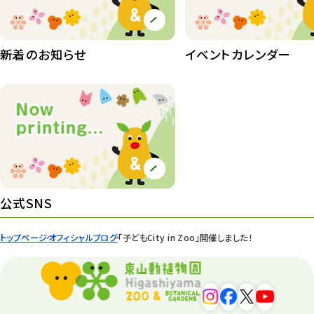
植物たち
407
植物園長の庭
177
新着のお知らせ
イベントカレンダー
植物園 その他
423
桜情報
83
紅葉情報
52
ズーボ
68
イベント
439
公式SNS
園内の様子
168
トップページ
オフィシャルブログ
「子どもCity in Zoo」開催しました！
環境教育
44
遊園地
6