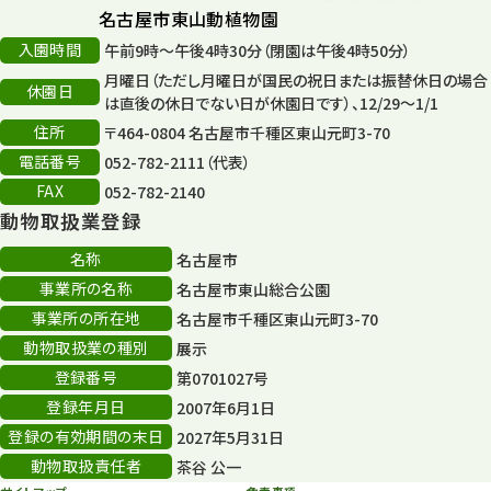
タワー
56
名古屋市東山動植物園
入園時間
午前9時～午後4時30分（閉園は午後4時50分）
平和公園
15
月曜日（ただし月曜日が国民の祝日または振替休日の場合
休園日
森のとこやさん
は直後の休日でない日が休園日です）、12/29～1/1
121
住所
〒464-0804 名古屋市千種区東山元町3-70
再生
132
電話番号
052-782-2111（代表）
FAX
052-782-2140
再生フォーラム
14
動物取扱業登録
80周年
36
名称
名古屋市
事業所の名称
名古屋市東山総合公園
その他
406
事業所の所在地
名古屋市千種区東山元町3-70
その他イベント
10
動物取扱業の種別
展示
登録番号
第0701027号
スカイタワー
3
登録年月日
2007年6月1日
年末年始のイベント
5
登録の有効期間の末日
2027年5月31日
動物取扱責任者
茶谷 公一
秋まつり
10