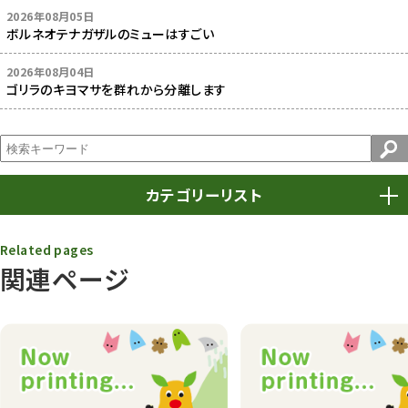
2026年08月05日
ボルネオテナガザルのミューはすごい
2026年08月04日
ゴリラのキヨマサを群れから分離します
カテゴリーリスト
春まつり
9
Related pages
関連ページ
動物園
1639
動物園長のZooコラム
172
動物園その他
117
植物園
510