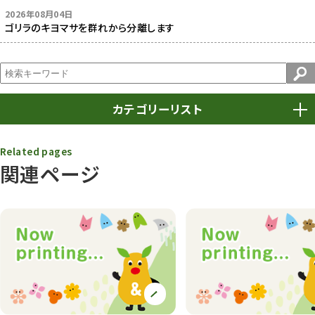
2026年08月04日
ゴリラのキヨマサを群れから分離します
カテゴリーリスト
春まつり
9
Related pages
関連ページ
動物園
1639
動物園長のZooコラム
172
動物園その他
117
植物園
510
植物たち
407