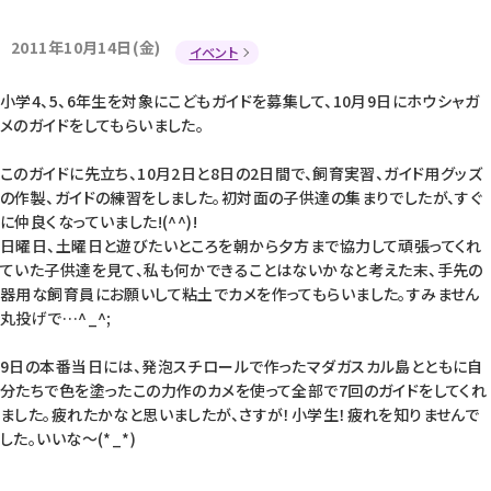
2011年10月14日(金)
イベント
小学4、5、6年生を対象にこどもガイドを募集して、10月9日にホウシャガ
メのガイドをしてもらいました。
このガイドに先立ち、10月2日と8日の2日間で、飼育実習、ガイド用グッズ
の作製、ガイドの練習をしました。初対面の子供達の集まりでしたが、すぐ
に仲良くなっていました!(^^)!
日曜日、土曜日と遊びたいところを朝から夕方まで協力して頑張ってくれ
ていた子供達を見て、私も何かできることはないかなと考えた末、手先の
器用な飼育員にお願いして粘土でカメを作ってもらいました。すみません
丸投げで…^_^;
9日の本番当日には、発泡スチロールで作ったマダガスカル島とともに自
分たちで色を塗ったこの力作のカメを使って全部で7回のガイドをしてくれ
ました。疲れたかなと思いましたが、さすが！小学生！疲れを知りませんで
した。いいな〜(*_*)