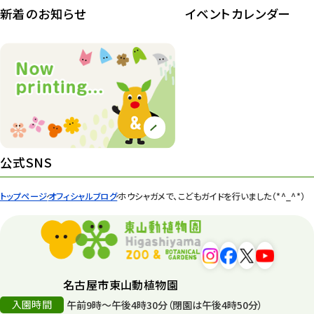
植物園長の庭
177
新着のお知らせ
イベントカレンダー
植物園 その他
423
桜情報
83
紅葉情報
52
ズーボ
68
イベント
439
公式SNS
園内の様子
168
トップページ
オフィシャルブログ
ホウシャガメで、こどもガイドを行いました（*^_^*）
環境教育
44
遊園地
6
タワー
56
名古屋市東山動植物園
入園時間
午前9時～午後4時30分（閉園は午後4時50分）
平和公園
15