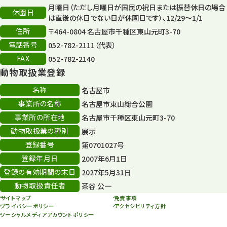
月曜日（ただし月曜日が国民の祝日または振替休日の場合
休園日
森のとこやさん
は直後の休日でない日が休園日です）、12/29～1/1
121
住所
〒464-0804 名古屋市千種区東山元町3-70
再生
132
電話番号
052-782-2111（代表）
FAX
052-782-2140
再生フォーラム
14
動物取扱業登録
80周年
36
名称
名古屋市
事業所の名称
名古屋市東山総合公園
その他
406
事業所の所在地
名古屋市千種区東山元町3-70
その他イベント
10
動物取扱業の種別
展示
登録番号
第0701027号
スカイタワー
3
登録年月日
2007年6月1日
年末年始のイベント
5
登録の有効期間の末日
2027年5月31日
動物取扱責任者
茶谷 公一
秋まつり
10
サイトマップ
免責事項
プライバシーポリシー
アクセシビリティ方針
ソーシャルメディアアカウントポリシー