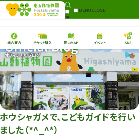
MENU
CLOSE
検
Select Language
▼
索
Official Blog
総合案内
チケット購入
園内MAP
イベント
SNS
本日の
開園情報
チケ
オフィシャルブログ
園内MAP
イベント
総合案内
動物園
植物園
東山動植物園
再生プラン
への支援
ホウシャガメで、こどもガイドを行い
環境教育
ました（*^_^*）
サイトマップ
Follow me