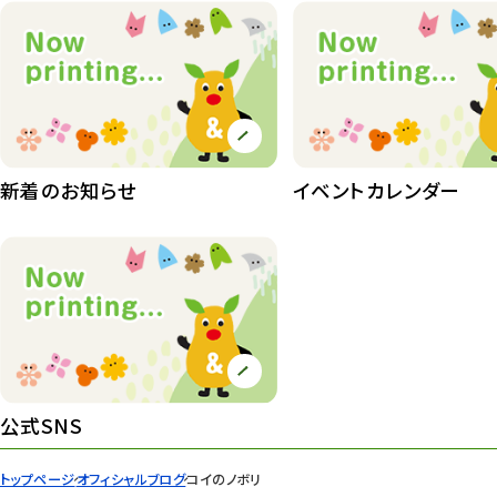
動物園その他
117
植物園
510
植物たち
407
植物園長の庭
177
新着のお知らせ
イベントカレンダー
植物園 その他
423
桜情報
83
紅葉情報
52
ズーボ
68
イベント
439
公式SNS
園内の様子
168
トップページ
オフィシャルブログ
コイのノボリ