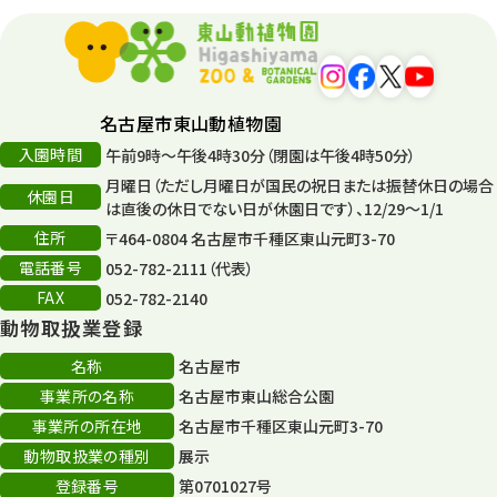
環境教育
44
遊園地
6
タワー
56
名古屋市東山動植物園
入園時間
午前9時～午後4時30分（閉園は午後4時50分）
平和公園
15
月曜日（ただし月曜日が国民の祝日または振替休日の場合
休園日
森のとこやさん
は直後の休日でない日が休園日です）、12/29～1/1
121
住所
〒464-0804 名古屋市千種区東山元町3-70
再生
132
電話番号
052-782-2111（代表）
FAX
052-782-2140
再生フォーラム
14
動物取扱業登録
80周年
36
名称
名古屋市
事業所の名称
名古屋市東山総合公園
その他
406
事業所の所在地
名古屋市千種区東山元町3-70
その他イベント
10
動物取扱業の種別
展示
登録番号
第0701027号
スカイタワー
3