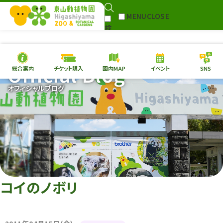
MENU
CLOSE
検
Select Language
▼
索
Official Blog
総合案内
チケット購入
園内MAP
イベント
SNS
本日の
開園情報
チケ
オフィシャルブログ
園内MAP
イベント
総合案内
動物園
植物園
東山動植物園
再生プラン
への支援
コイのノボリ
環境教育
サイトマップ
Follow me