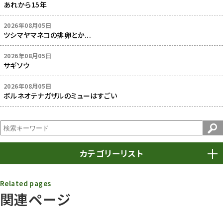
あれから15年
2026年08月05日
ツシマヤマネコの排卵とか...
2026年08月05日
サギソウ
2026年08月05日
ボルネオテナガザルのミューはすごい
カテゴリーリスト
春まつり
9
Related pages
関連ページ
動物園
1640
動物園長のZooコラム
172