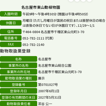
森のとこやさん
121
名古屋市東山動植物園
再生
132
入園時間
午前9時～午後4時30分（閉園は午後4時50分）
月曜日（ただし月曜日が国民の祝日または振替休日の場合
再生フォーラム
14
休園日
は直後の休日でない日が休園日です）、12/29～1/1
住所
80周年
〒464-0804 名古屋市千種区東山元町3-70
36
電話番号
052-782-2111（代表）
その他
406
FAX
052-782-2140
動物取扱業登録
その他イベント
10
名称
名古屋市
スカイタワー
3
事業所の名称
名古屋市東山総合公園
事業所の所在地
名古屋市千種区東山元町3-70
年末年始のイベント
5
動物取扱業の種別
展示
秋まつり
10
登録番号
第0701027号
登録年月日
2007年6月1日
登録の有効期間の末日
2027年5月31日
動物取扱責任者
茶谷 公一