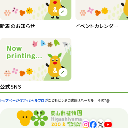
植物園 その他
423
桜情報
83
新着のお知らせ
イベントカレンダー
紅葉情報
52
ズーボ
68
イベント
439
園内の様子
168
環境教育
44
公式SNS
遊園地
6
トップページ
オフィシャルブログ
こどもどうぶつ講座リハーサル その?@
タワー
56
平和公園
15