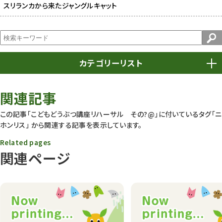
スリランカから来たジャングルキャット
カテゴリーリスト
春まつり
9
関連記事
動物園
1638
この記事「こどもどうぶつ講座リハーサル その?@」に付いているタグ
「ニ
ホンリス」
から関連する記事を表示しています。
動物園長のZooコラム
172
Related pages
動物園その他
117
関連ページ
植物園
510
植物たち
407
植物園長の庭
177