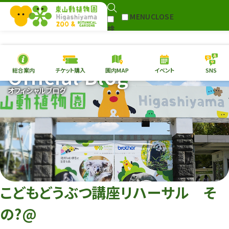
MENU
CLOSE
検
Select Language
▼
索
Official Blog
総合案内
チケット購入
園内MAP
イベント
SNS
本日の
開園情報
チケ
オフィシャルブログ
園内MAP
イベント
総合案内
動物園
植物園
東山動植物園
再生プラン
への支援
こどもどうぶつ講座リハーサル そ
環境教育
の?@
サイトマップ
Follow me