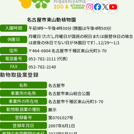
遊園地
6
タワー
56
名古屋市東山動植物園
入園時間
午前9時～午後4時30分（閉園は午後4時50分）
平和公園
15
月曜日（ただし月曜日が国民の祝日または振替休日の場合
休園日
森のとこやさん
は直後の休日でない日が休園日です）、12/29～1/1
121
住所
〒464-0804 名古屋市千種区東山元町3-70
再生
132
電話番号
052-782-2111（代表）
FAX
052-782-2140
再生フォーラム
14
動物取扱業登録
80周年
36
名称
名古屋市
事業所の名称
名古屋市東山総合公園
その他
406
事業所の所在地
名古屋市千種区東山元町3-70
その他イベント
10
動物取扱業の種別
展示
登録番号
第0701027号
スカイタワー
3
登録年月日
2007年6月1日
年末年始のイベント
5
登録の有効期間の末日
2027年5月31日