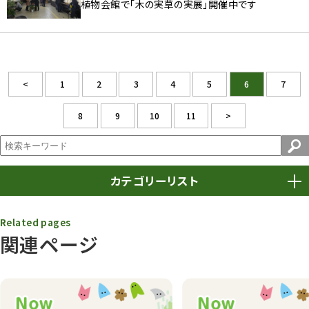
植物会館で「木の実草の実展」開催中です
<
1
2
3
4
5
6
7
8
9
10
11
>
カテゴリーリスト
春まつり
9
Related pages
関連ページ
動物園
1639
動物園長のZooコラム
172
動物園その他
117