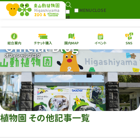
MENU
CLOSE
検
Select Language
▼
索
Official Blog
総合案内
チケット購入
園内MAP
イベント
SNS
本日の
開園情報
チケ
オフィシャルブログ
園内MAP
イベント
総合案内
動物園
植物園
東山動植物園
再生プラン
への支援
植物園 その他記事一覧
環境教育
サイトマップ
Follow me