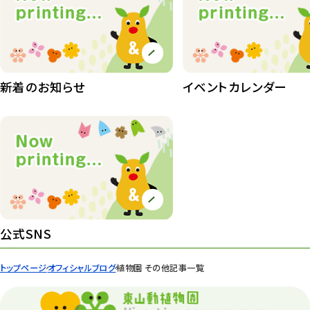
植物園
510
植物たち
407
植物園長の庭
177
新着のお知らせ
イベントカレンダー
植物園 その他
423
桜情報
83
紅葉情報
52
ズーボ
68
イベント
439
公式SNS
園内の様子
168
トップページ
オフィシャルブログ
植物園 その他記事一覧
環境教育
44