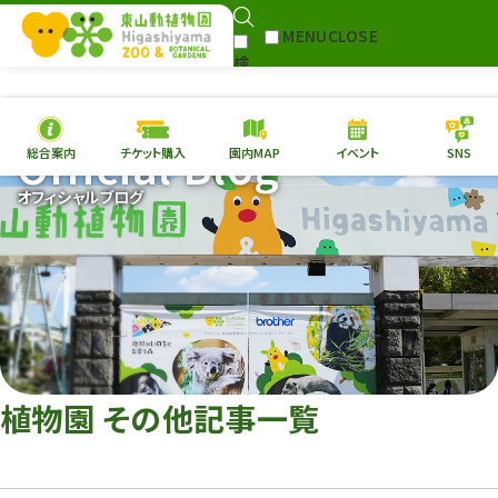
MENU
CLOSE
検
Select Language
▼
索
Official Blog
総合案内
チケット購入
園内MAP
イベント
SNS
本日の
開園情報
チケ
オフィシャルブログ
園内MAP
イベント
総合案内
動物園
植物園
東山動植物園
再生プラン
への支援
植物園 その他記事一覧
環境教育
サイトマップ
Follow me