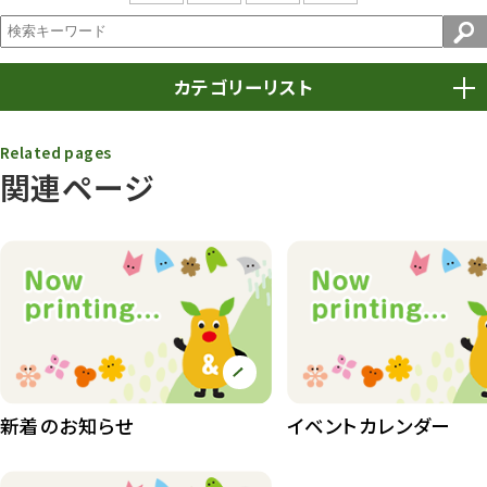
カテゴリーリスト
春まつり
9
Related pages
関連ページ
動物園
1640
動物園長のZooコラム
172
動物園その他
117
植物園
510
植物たち
407
植物園長の庭
177
新着のお知らせ
イベントカレンダー
植物園 その他
423