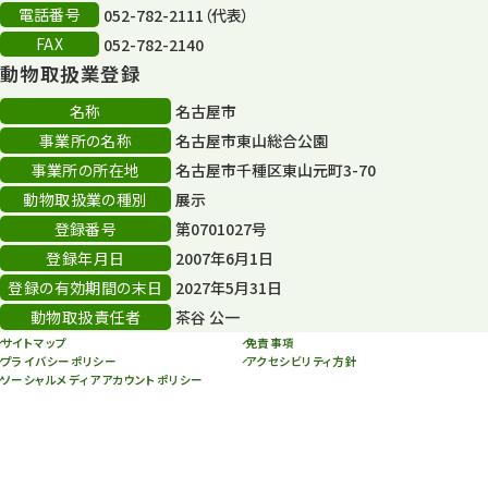
再生
132
電話番号
052-782-2111（代表）
FAX
052-782-2140
再生フォーラム
14
動物取扱業登録
80周年
36
名称
名古屋市
事業所の名称
名古屋市東山総合公園
その他
406
事業所の所在地
名古屋市千種区東山元町3-70
その他イベント
10
動物取扱業の種別
展示
登録番号
第0701027号
スカイタワー
3
登録年月日
2007年6月1日
年末年始のイベント
5
登録の有効期間の末日
2027年5月31日
動物取扱責任者
茶谷 公一
秋まつり
10
サイトマップ
免責事項
プライバシーポリシー
アクセシビリティ方針
ソーシャルメディアアカウントポリシー