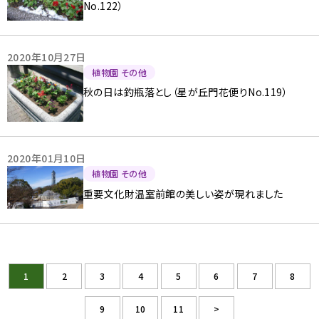
No.122）
2020年10月27日
植物園 その他
秋の日は釣瓶落とし（星が丘門花便りNo.119）
2020年01月10日
植物園 その他
重要文化財温室前館の美しい姿が現れました
1
2
3
4
5
6
7
8
9
10
11
>