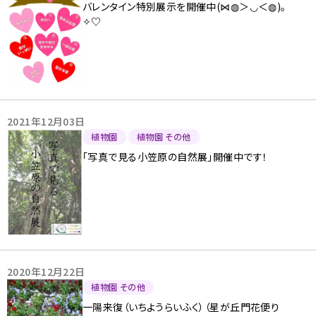
バレンタイン特別展示を開催中(⋈◍＞◡＜◍)。
✧♡
2021年12月03日
植物園
植物園 その他
「写真で見る小笠原の自然展」開催中です！
2020年12月22日
植物園 その他
一陽来復（いちようらいふく）（星が丘門花便り