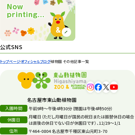
桜情報
83
紅葉情報
52
ズーボ
68
イベント
439
公式SNS
園内の様子
168
トップページ
オフィシャルブログ
植物園 その他記事一覧
環境教育
44
遊園地
6
タワー
56
名古屋市東山動植物園
入園時間
午前9時～午後4時30分（閉園は午後4時50分）
平和公園
15
月曜日（ただし月曜日が国民の祝日または振替休日の場合
休園日
森のとこやさん
は直後の休日でない日が休園日です）、12/29～1/1
121
住所
〒464-0804 名古屋市千種区東山元町3-70