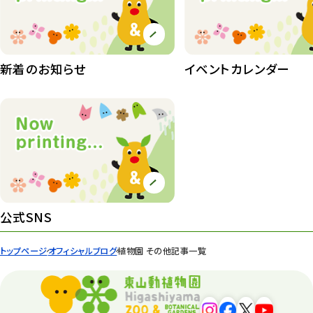
植物園
510
植物たち
407
植物園長の庭
177
新着のお知らせ
イベントカレンダー
植物園 その他
423
桜情報
83
紅葉情報
52
ズーボ
68
イベント
439
公式SNS
園内の様子
168
トップページ
オフィシャルブログ
植物園 その他記事一覧
環境教育
44
遊園地
6