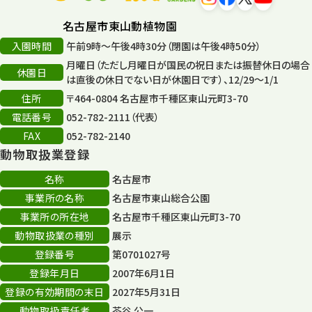
タワー
56
名古屋市東山動植物園
入園時間
午前9時～午後4時30分（閉園は午後4時50分）
平和公園
15
月曜日（ただし月曜日が国民の祝日または振替休日の場合
休園日
森のとこやさん
は直後の休日でない日が休園日です）、12/29～1/1
121
住所
〒464-0804 名古屋市千種区東山元町3-70
再生
132
電話番号
052-782-2111（代表）
FAX
052-782-2140
再生フォーラム
14
動物取扱業登録
80周年
36
名称
名古屋市
事業所の名称
名古屋市東山総合公園
その他
406
事業所の所在地
名古屋市千種区東山元町3-70
その他イベント
10
動物取扱業の種別
展示
登録番号
第0701027号
スカイタワー
3
登録年月日
2007年6月1日
年末年始のイベント
5
登録の有効期間の末日
2027年5月31日
動物取扱責任者
茶谷 公一