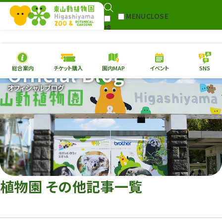
MENU
CLOSE
検
Select Language
▼
索
Official Blog
総合案内
チケット購入
園内MAP
イベント
SNS
本日の
開園情報
チケ
オフィシャルブログ
園内MAP
イベント
総合案内
動物園
植物園
東山動植物園
再生プラン
への支援
植物園 その他記事一覧
環境教育
サイトマップ
Follow me