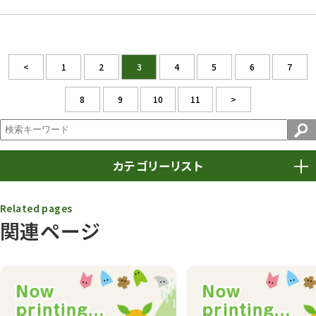
<
1
2
3
4
5
6
7
8
9
10
11
>
カテゴリーリスト
春まつり
9
Related pages
関連ページ
動物園
1639
動物園長のZooコラム
172
動物園その他
117