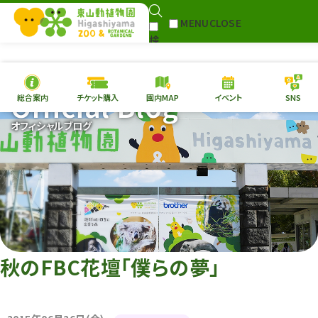
MENU
CLOSE
検
Select Language
▼
索
Official Blog
総合案内
チケット購入
園内MAP
イベント
SNS
本日の
開園情報
チケ
オフィシャルブログ
園内MAP
イベント
総合案内
動物園
植物園
東山動植物園
再生プラン
への支援
秋のFBC花壇「僕らの夢」
環境教育
サイトマップ
Follow me