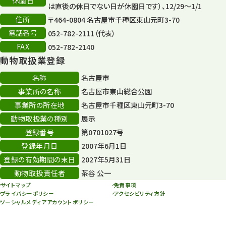
休園日
森のとこやさん
は直後の休日でない日が休園日です）、12/29～1/1
121
住所
〒464-0804 名古屋市千種区東山元町3-70
再生
132
電話番号
052-782-2111（代表）
FAX
052-782-2140
再生フォーラム
14
動物取扱業登録
80周年
36
名称
名古屋市
事業所の名称
名古屋市東山総合公園
その他
406
事業所の所在地
名古屋市千種区東山元町3-70
その他イベント
10
動物取扱業の種別
展示
登録番号
第0701027号
スカイタワー
3
登録年月日
2007年6月1日
年末年始のイベント
5
登録の有効期間の末日
2027年5月31日
動物取扱責任者
茶谷 公一
秋まつり
10
サイトマップ
免責事項
プライバシーポリシー
アクセシビリティ方針
ソーシャルメディアアカウントポリシー