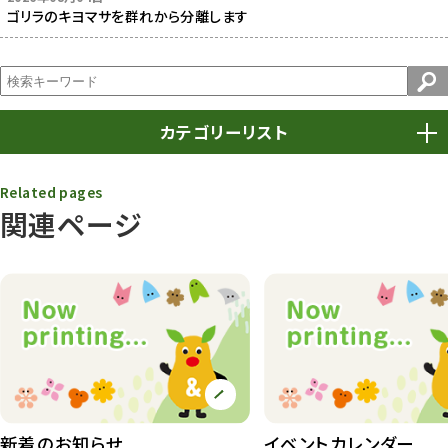
ゴリラのキヨマサを群れから分離します
カテゴリーリスト
春まつり
9
Related pages
関連ページ
動物園
1639
動物園長のZooコラム
172
動物園その他
117
植物園
510
植物たち
407
植物園長の庭
177
新着のお知らせ
イベントカレンダー