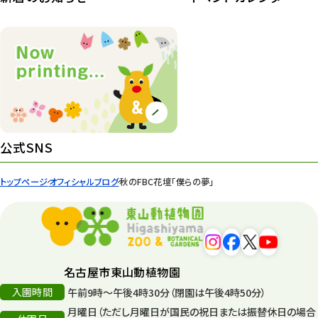
植物園 その他
423
桜情報
83
紅葉情報
52
ズーボ
68
イベント
439
公式SNS
園内の様子
168
トップページ
オフィシャルブログ
秋のFBC花壇「僕らの夢」
環境教育
44
遊園地
6
タワー
56
名古屋市東山動植物園
入園時間
午前9時～午後4時30分（閉園は午後4時50分）
平和公園
15
月曜日（ただし月曜日が国民の祝日または振替休日の場合