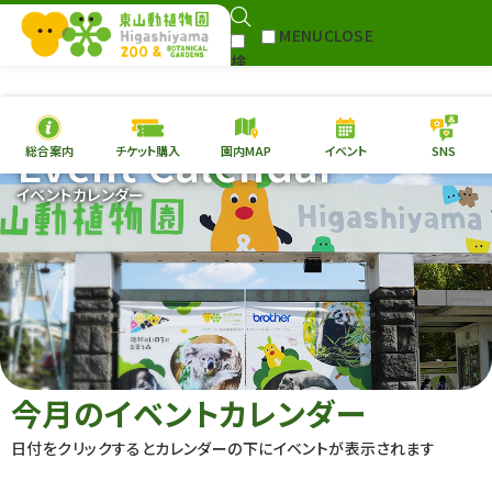
MENU
CLOSE
検
Select Language
▼
索
Event Calendar
総合案内
チケット購入
園内MAP
イベント
SNS
本日の
開園情報
チケ
イベントカレンダー
園内MAP
イベント
総合案内
動物園
植物園
東山動植物園
再生プラン
への支援
今月のイベントカレンダー
環境教育
日付をクリックするとカレンダーの下にイベントが表示されます
サイトマップ
Follow me