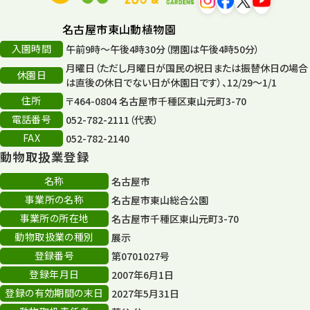
名古屋市東山動植物園
入園時間
午前9時～午後4時30分（閉園は午後4時50分）
月曜日（ただし月曜日が国民の祝日または振替休日の場合
休園日
は直後の休日でない日が休園日です）、12/29～1/1
住所
〒464-0804 名古屋市千種区東山元町3-70
電話番号
052-782-2111（代表）
FAX
052-782-2140
動物取扱業登録
名称
名古屋市
事業所の名称
名古屋市東山総合公園
事業所の所在地
名古屋市千種区東山元町3-70
動物取扱業の種別
展示
登録番号
第0701027号
登録年月日
2007年6月1日
登録の有効期間の末日
2027年5月31日