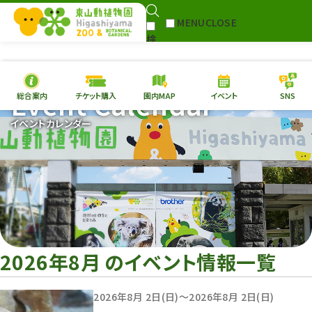
MENU
CLOSE
検
Select Language
▼
索
Event Calendar
総合案内
チケット購入
園内MAP
イベント
SNS
本日の
開園情報
チケ
イベントカレンダー
園内MAP
イベント
総合案内
動物園
植物園
東山動植物園
再生プラン
への支援
2026年8月 のイベント情報一覧
環境教育
サイトマップ
2026年8月 2日(日)～2026年8月 2日(日)
Follow me