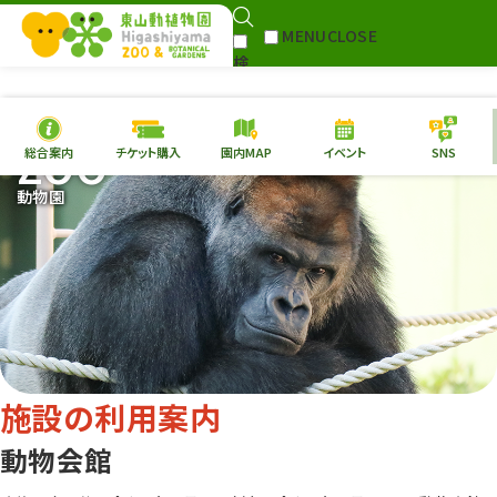
MENU
CLOSE
検
Select Language
▼
索
ZOO
総合案内
チケット購入
園内MAP
イベント
SNS
本日の
開園情報
チケ
動物園
園内MAP
イベント
総合案内
動物園
植物園
東山動植物園
再生プラン
への支援
施設の利用案内
環境教育
動物会館
サイトマップ
Follow me