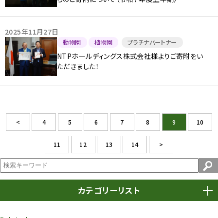
2025年11月27日
動物園
植物園
プラチナパートナー
NTPホールディングス株式会社様よりご寄附をい
ただきました！
<
4
5
6
7
8
9
10
11
12
13
14
>
カテゴリーリスト
春まつり
9