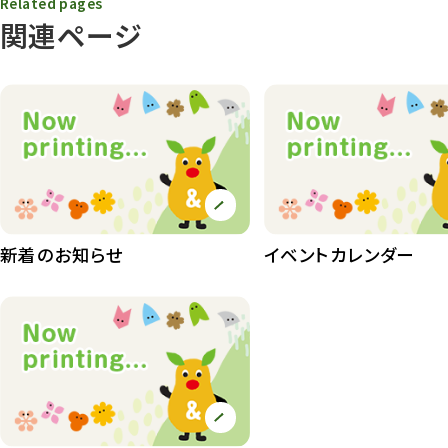
Related pages
関連ページ
動物園
1638
動物園長のZooコラム
172
動物園その他
117
植物園
510
植物たち
407
植物園長の庭
177
新着のお知らせ
イベントカレンダー
植物園 その他
423
桜情報
83
紅葉情報
52
ズーボ
68