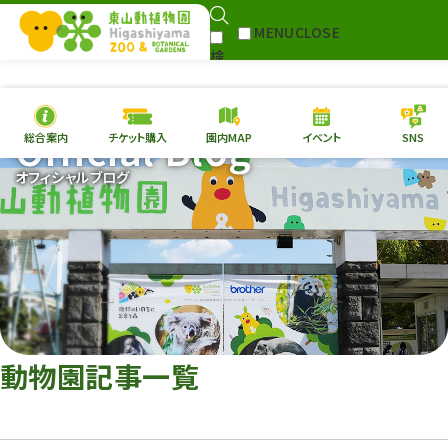
MENU
CLOSE
検
Select Language
▼
索
Official Blog
総合案内
チケット購入
園内MAP
イベント
SNS
本日の
開園情報
チケ
オフィシャルブログ
園内MAP
イベント
総合案内
動物園
植物園
東山動植物園
再生プラン
への支援
動物園記事一覧
環境教育
サイトマップ
Follow me