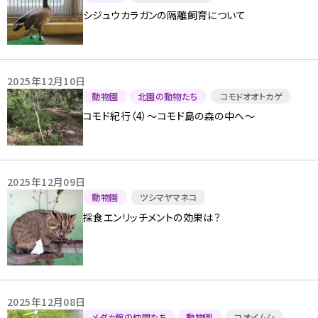
シジュウカラガンの隔離飼育について
2025年12月10日
動物園
北園の動物たち
コモドオオトカゲ
コモド紀行（4）～コモド島の森の中へ～
2025年12月09日
動物園
ツシマヤマネコ
採食エンリッチメントの効果は？
2025年12月08日
メダカ館の仲間たち
動物園
コオイムシ