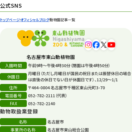
イベント
439
公式SNS
園内の様子
168
トップページ
オフィシャルブログ
動物園記事一覧
環境教育
44
遊園地
6
タワー
56
名古屋市東山動植物園
入園時間
午前9時～午後4時30分（閉園は午後4時50分）
平和公園
15
月曜日（ただし月曜日が国民の祝日または振替休日の場合
休園日
森のとこやさん
は直後の休日でない日が休園日です）、12/29～1/1
121
住所
〒464-0804 名古屋市千種区東山元町3-70
再生
132
電話番号
052-782-2111（代表）
FAX
052-782-2140
再生フォーラム
14
動物取扱業登録
80周年
36
名称
名古屋市
事業所の名称
名古屋市東山総合公園
その他
406