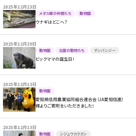
2025年12月23日
メダカ館の仲間たち
動物園
ウナギはどこへ？
2025年12月20日
動物園
北園の動物たち
チンパンジー
ビックママの誕生日！
2025年12月13日
動物園
愛知県信用農業協同組合連合会（JA愛知信連）
様よりご寄附をいただきました！
2025年12月13日
動物園
シジュウカラガン