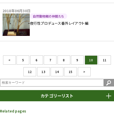
2018年06月30日
自然動物館の仲間たち
夜行性プロデュース番外レイアウト編
<
5
6
7
8
9
10
11
12
13
14
15
>
カテゴリーリスト
春まつり
9
Related pages