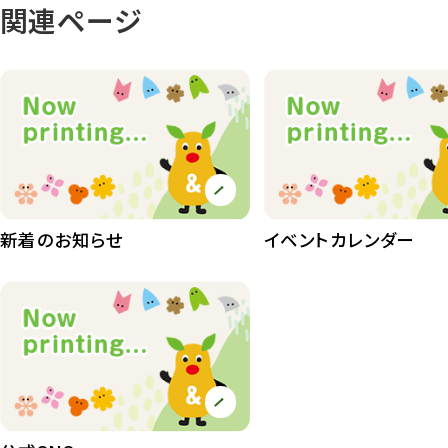
関連ページ
動物園
1639
動物園長のZooコラム
172
動物園その他
117
植物園
510
植物たち
407
植物園長の庭
177
新着のお知らせ
イベントカレンダー
植物園 その他
423
桜情報
83
紅葉情報
52
ズーボ
68
イベント
439