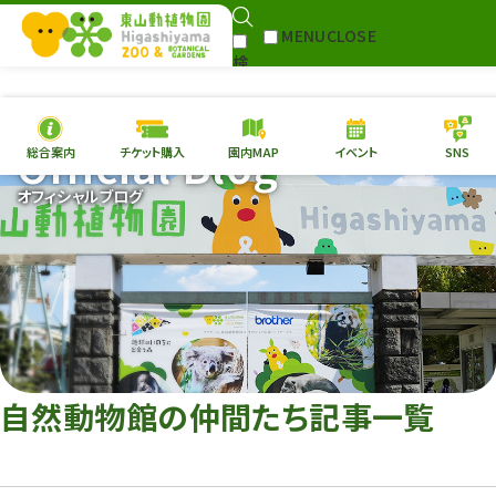
MENU
CLOSE
検
Select Language
▼
索
Official Blog
総合案内
チケット購入
園内MAP
イベント
SNS
本日の
開園情報
チケ
オフィシャルブログ
園内MAP
イベント
総合案内
動物園
植物園
東山動植物園
再生プラン
への支援
自然動物館の仲間たち記事一覧
環境教育
サイトマップ
Follow me