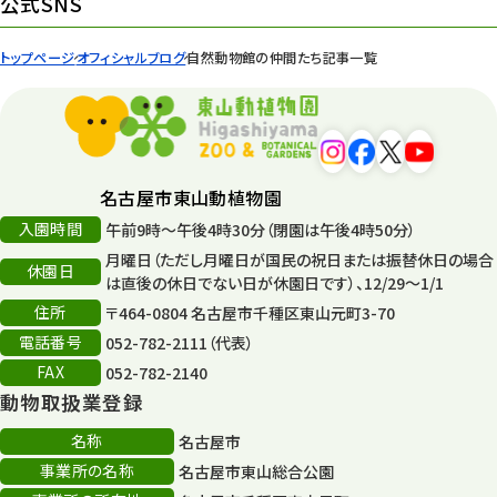
公式SNS
園内の様子
168
トップページ
オフィシャルブログ
自然動物館の仲間たち記事一覧
環境教育
44
遊園地
6
タワー
56
名古屋市東山動植物園
入園時間
午前9時～午後4時30分（閉園は午後4時50分）
平和公園
15
月曜日（ただし月曜日が国民の祝日または振替休日の場合
休園日
森のとこやさん
は直後の休日でない日が休園日です）、12/29～1/1
121
住所
〒464-0804 名古屋市千種区東山元町3-70
再生
132
電話番号
052-782-2111（代表）
FAX
052-782-2140
再生フォーラム
14
動物取扱業登録
80周年
36
名称
名古屋市
事業所の名称
名古屋市東山総合公園
その他
406