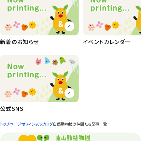
植物園
510
植物たち
407
植物園長の庭
177
新着のお知らせ
イベントカレンダー
植物園 その他
423
桜情報
83
紅葉情報
52
ズーボ
68
イベント
439
公式SNS
園内の様子
168
トップページ
オフィシャルブログ
自然動物館の仲間たち記事一覧
環境教育
44