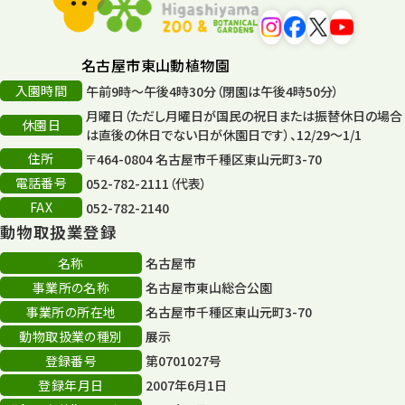
遊園地
6
タワー
56
名古屋市東山動植物園
入園時間
午前9時～午後4時30分（閉園は午後4時50分）
平和公園
15
月曜日（ただし月曜日が国民の祝日または振替休日の場合
休園日
森のとこやさん
は直後の休日でない日が休園日です）、12/29～1/1
121
住所
〒464-0804 名古屋市千種区東山元町3-70
再生
132
電話番号
052-782-2111（代表）
FAX
052-782-2140
再生フォーラム
14
動物取扱業登録
80周年
36
名称
名古屋市
事業所の名称
名古屋市東山総合公園
その他
406
事業所の所在地
名古屋市千種区東山元町3-70
その他イベント
10
動物取扱業の種別
展示
登録番号
第0701027号
スカイタワー
3
登録年月日
2007年6月1日
年末年始のイベント