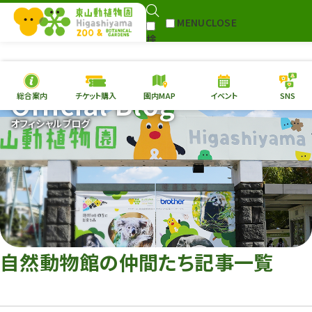
MENU
CLOSE
検
Select Language
▼
索
Official Blog
総合案内
チケット購入
園内MAP
イベント
SNS
本日の
開園情報
チケ
オフィシャルブログ
園内MAP
イベント
総合案内
動物園
植物園
東山動植物園
再生プラン
への支援
自然動物館の仲間たち記事一覧
環境教育
サイトマップ
Follow me