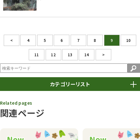
<
4
5
6
7
8
9
10
11
12
13
14
>
カテゴリーリスト
春まつり
9
Related pages
関連ページ
動物園
1639
動物園長のZooコラム
172
動物園その他
117