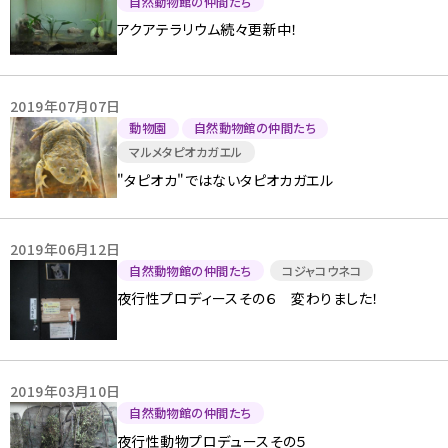
自然動物館の仲間たち
アクアテラリウム続々更新中！
2019年07月07日
動物園
自然動物館の仲間たち
マルメタピオカガエル
"タピオカ"ではないタピオカガエル
2019年06月12日
自然動物館の仲間たち
コジャコウネコ
夜行性プロディースその６ 変わりました！
2019年03月10日
自然動物館の仲間たち
夜行性動物プロデュースその５