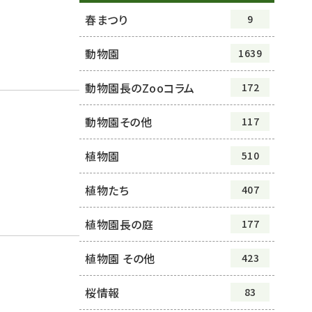
春まつり
9
動物園
1639
動物園長のZooコラム
172
動物園その他
117
植物園
510
植物たち
407
植物園長の庭
177
植物園 その他
423
桜情報
83