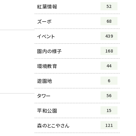
紅葉情報
52
ズーボ
68
イベント
439
園内の様子
168
環境教育
44
遊園地
6
タワー
56
平和公園
15
森のとこやさん
121