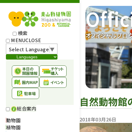
Offic
検索
オフィシャルブロ
MENU
CLOSE
Select Language
▼
本日の
チケット
開園情報
購入
園内MAP
イベント
駐車場
自然動物館
総合案内
2018年03月26日
動物園
植物園