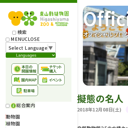
Offic
検索
オフィシャルブロ
MENU
CLOSE
Select Language
▼
本日の
チケット
開園情報
購入
園内MAP
イベント
駐車場
擬態の名人
総合案内
2018年12月08日(土)
動物園
植物園