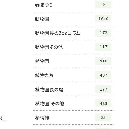
春まつり
9
動物園
1640
動物園長のZooコラム
172
動物園その他
117
植物園
510
植物たち
407
植物園長の庭
177
植物園 その他
423
桜情報
83
す。