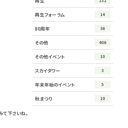
再生
132
再生フォーラム
14
80周年
36
その他
406
その他イベント
10
スカイタワー
3
年末年始のイベント
5
秋まつり
10
みて下さいね。