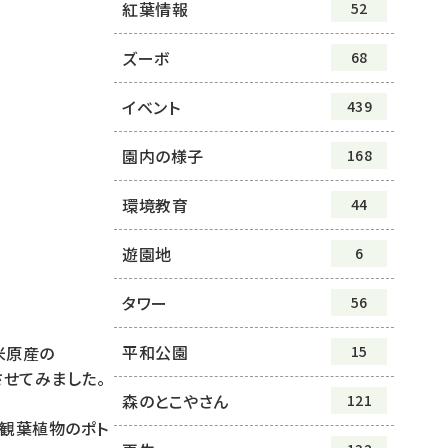
紅葉情報
52
ズーボ
68
イベント
439
園内の様子
168
環境教育
44
遊園地
6
タワー
56
平和公園
15
米原産の
泳させてみました。
森のとこやさん
121
。観葉植物のポト