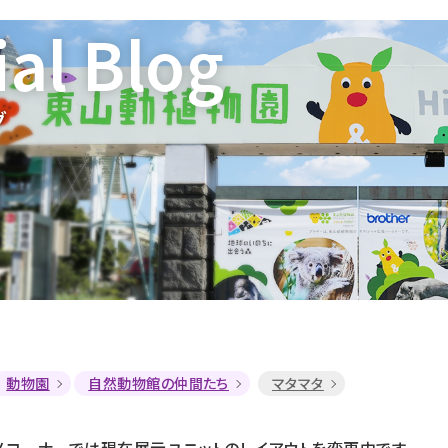
ial Blog
グ
動物園
自然動物館の仲間たち
マタマタ