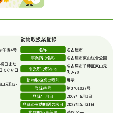
S
動物取扱業登録
名称
は午後4時
名古屋市
事業所の名称
名古屋市東山総合公園
の祝日また
名古屋市千種区東山元
事業所の所在地
日でない日
町3-70
動物取扱業の種別
展示
東山元町3-
登録番号
第0701027号
登録年月日
2007年6月1日
登録の有効期間の末日
2027年5月31日
動物取扱責任者
茶谷 公一