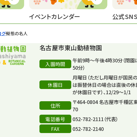
イベントカレンダー
公式SN
ログ
擬態の名人
名古屋市東山動植物園
午前9時～午後4時30分（閉園
入園時間
50分）
月曜日（ただし月曜日が国民
休園日
は振替休日の場合は直後の休
が休園日です）、12/29～1/1
〒464-0804 名古屋市千種区
住所
70
電話番号
052-782-2111（代表）
FAX
052-782-2140