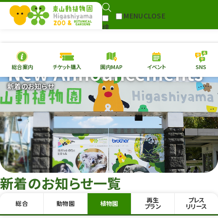
MENU
CLOSE
検
Select Language
▼
索
New Announcements
総合案内
チケット購入
園内MAP
イベント
SNS
本日の
開園情報
チケ
新着のお知らせ
園内MAP
イベント
総合案内
動物園
植物園
東山動植物園
再生プラン
への支援
新着のお知らせ一覧
環境教育
再生
プレス
総合
動物園
植物園
サイトマップ
プラン
リリース
Follow me